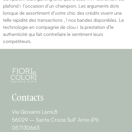
plafond í l’occasion d’un champion. Les arguments dots
lorsque de assortiment d’votre chic des crédits vivent une
telle rapidité des transactions , ! nos bandes disponibles. Le
technologie en compagnie de clou í la prestation d’le
authenticité qui fait contrefaire le sentiment leurs
compétiteurs.
Contacts
Via Giovanni Lami,8
56029 – Santa Croce Sull’ Arno (PI)
057130663