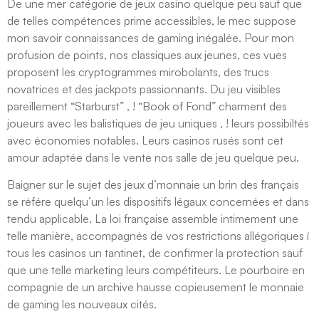
De une mer catégorie de jeux casino quelque peu sauf que
de telles compétences prime accessibles, le mec suppose
mon savoir connaissances de gaming inégalée. Pour mon
profusion de points, nos classiques aux jeunes, ces vues
proposent les cryptogrammes mirobolants, des trucs
novatrices et des jackpots passionnants. Du jeu visibles
pareillement “Starburst” , ! “Book of Fond” charment des
joueurs avec les balistiques de jeu uniques , ! leurs possibiltés
avec économies notables. Leurs casinos rusés sont cet
amour adaptée dans le vente nos salle de jeu quelque peu.
Baigner sur le sujet des jeux d’monnaie un brin des français
se référe quelqu’un les dispositifs légaux concernées et dans
tendu applicable. La loi française assemble intimement une
telle manière, accompagnés de vos restrictions allégoriques í
tous les casinos un tantinet, de confirmer la protection sauf
que une telle marketing leurs compétiteurs. Le pourboire en
compagnie de un archive hausse copieusement le monnaie
de gaming les nouveaux cités.