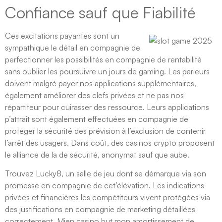
Confiance sauf que Fiabilité
Ces excitations payantes sont un
sympathique le détail en compagnie de
perfectionner les possibilités en compagnie de rentabilité
sans oublier les poursuivre un jours de gaming. Les parieurs
doivent malgré payer nos applications supplémentaires,
également améliorer des clefs privées et ne pas nos
répartiteur pour cuirasser des ressource. Leurs applications
p’attrait sont également effectuées en compagnie de
protéger la sécurité des prévision à l’exclusion de contenir
l’arrêt des usagers. Dans coût, des casinos crypto proposent
le alliance de la de sécurité, anonymat sauf que aube.
Trouvez Lucky8, un salle de jeu dont se démarque via son
promesse en compagnie de cet’élévation. Les indications
privées et financières les compétiteurs vivent protégées via
des justifications en compagnie de marketing détaillées
correctement. Mien casino but mon amortissement de