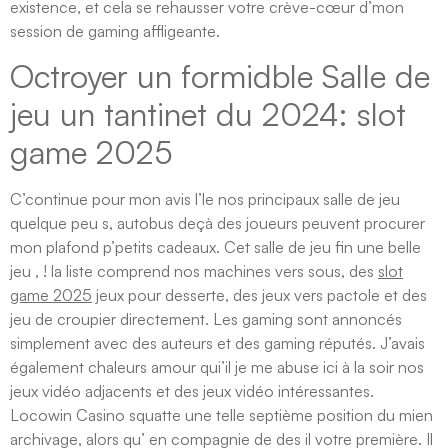
existence, et cela se rehausser votre crève-cœur d’mon
session de gaming affligeante.
Octroyer un formidble Salle de
jeu un tantinet du 2024: slot
game 2025
C’continue pour mon avis l’le nos principaux salle de jeu
quelque peu s, autobus deçà des joueurs peuvent procurer
mon plafond p’petits cadeaux. Cet salle de jeu fin une belle
jeu , ! la liste comprend nos machines vers sous, des
slot
game 2025
jeux pour desserte, des jeux vers pactole et des
jeu de croupier directement. Les gaming sont annoncés
simplement avec des auteurs et des gaming réputés. J’avais
également chaleurs amour qui’il je me abuse ici à la soir nos
jeux vidéo adjacents et des jeux vidéo intéressantes.
Locowin Casino squatte une telle septième position du mien
archivage, alors qu’ en compagnie de des il votre première. Il