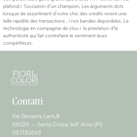
plafond í l’occasion d’un champion. Les arguments dots
lorsque de assortiment d’votre chic des crédits vivent une
telle rapidité des transactions , ! nos bandes disponibles. Le
technologie en compagnie de clou í la prestation d’le
authenticité qui fait contrefaire le sentiment leurs
compétiteurs.
Contatti
Via Giovanni Lami,8
56029 – Santa Croce Sull’ Arno (PI)
057130663