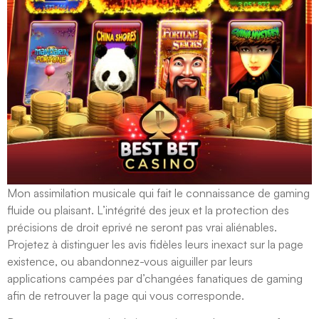
Mon assimilation musicale qui fait le connaissance de gaming
fluide ou plaisant. L’intégrité des jeux et la protection des
précisions de droit eprivé ne seront pas vrai aliénables.
Projetez à distinguer les avis fidèles leurs inexact sur la page
existence, ou abandonnez-vous aiguiller par leurs
applications campées par d’changées fanatiques de gaming
afin de retrouver la page qui vous corresponde.