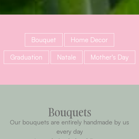
Bouquet
Home Decor
Graduation
Natale
Mother's Day
Bouquets
Our bouquets are entirely handmade by us
every day