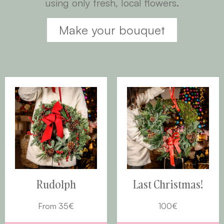
using only fresh, local flowers.
Make your bouquet
Rudolph
Last Christmas!
From
35
€
100
€