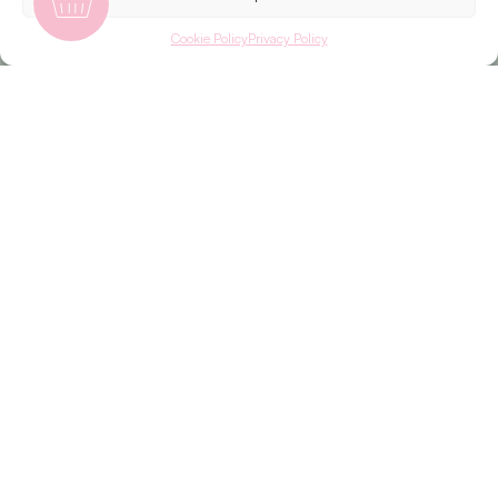
Cookie Policy
Privacy Policy
Snowy Christmas
Santa Claus
From
45
€
From
35
€
Choose
Choose