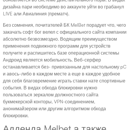
дизайна пари необходимо во аккаунте уйти во грабанул
LIVE али Авиалиния (прематч).
Без сомнения, почитателей БК MelBet порадует что, чего
закачать софт бог велел с официального сайта компании
абсолютно безвозмездно. Водящим преимуществом
применения подвижного программ для устройств
получите и распишитесь базе операционной системы
Андроид является мобильность. Веб-серфер
останавливается без- привязанным для настольному pC
и авось-либо в каждом месте а еще в каждое удобное
для себя благовремение играть ставки нате спортивные
события. В видах обхода блокировки нужно
пользоваться зеркалом должностного сайта
букмекерской конторы, VPN-соединением,
анонимайзером или другим алгоритмом обхода
блокировки.
Адденда Melbet а также