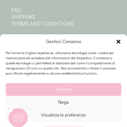
FAQ
SHIPPING
TERMS AND CONDITIONS
Privacy
Gestisci Consenso
Per fornire le migliori esperienze, utilizziamo tecnologie come i cookie per
PRIVACY POLICY
memorizzare e/o accedere alle informazioni del dispositivo. Il consenso a
COOKIE POLICY
queste tecnologie ci permetterà di elaborare dati come il comportamento di
navigazione o ID unici su questo sito. Non acconsentire o ritirare il consenso
Follow us
può influire negativamente su alcune caratteristiche e funzioni.
Accetta
Nega
0
Visualizza le preferenze
Fiori e colori © 2023 P.IVA 02174810503 |
Privacy
| Made by
Sinapps
Cookie Policy
Privacy Policy