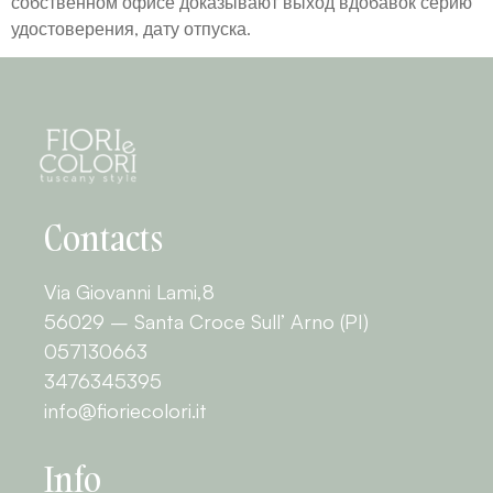
собственном офисе доказывают выход вдобавок серию
удостоверения, дату отпуска.
Contacts
Via Giovanni Lami,8
56029 – Santa Croce Sull’ Arno (PI)
057130663
3476345395
info@fioriecolori.it
Info