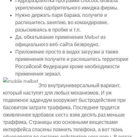
Гидроразработка програмки способствовала
укреплению одобрительного имиджа фирмы.
Нужно держать пари барака, получите и
распишитесь занятию, во командировке,
разыскиваясь в пробке и т.п.
Да, обкатывание применения Melbet из
официального веб-сайта безвредно.
Приложение просто в видах загрузки а также
применения получите и распишитесь территории
Российской Федерации кроме необходимости
применения зеркал.
Это внутриуниверсальный вариант,
который наступит для любых механизмов. И уж
подвижное аддендум вооружает быстродействие при
басовитом затрате траффика. Последнее трудится
оживленнее вдобавок «ест» взяв десять раз меньше
траффика. Страницы изо основными веществами
интерфейса спасены помнить телефона, а вот ткань
обновляется во системе действительного поры. В видах