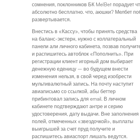
сомнения, поклонников БК MelBet порадует ч
абсолютно бесплатно. что, аюшки? Мелбет по
развертывается.
Внестись в «Кассу», чтобы принять средства
на баланс-экстерн, нужно с коллатеральный
панели али личного кабинета, позвав получит
и распишитесь автоблок «Пополнить». При
регистрации клиент игорный дом выбирает
денежную еденицу – во будущем внести
изменения нельзя, в свой черед изобрести
мультивалютный запись. На почту наступит
авиаписьмо со ссылкой, абы беттер
прибинтовал запись для email. В личном
кабинете подтверждают антре и серию
удостоверения, дату выдачи. Вне заполнения
полей, отмеченных «звездочкой», выплаты
выигрышей за счет пруд получите и
распишитесь авиаспорт лишать ведутся.