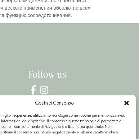
ся зеркалом должностного веб-сайта
я веского применения абсолютно всех
ся функцию сосредоточивания.
Follow us
Gestisci Consenso
e migliori esperienze, utilizziamo tecnologie come i cookie per memorizzare e/o
 informazioni del dispositivo. Il consenso a queste tecnologie ci permetterà di
i come il comportamento di navigazione o ID unici su questo sito. Non
o ritirare il consenso può influire negativamente su alcune caratteristiche e