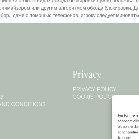
ией Android. В видах обхода блокировки нужно пользовать
нимайзером или другим алгоритмом обхода блокировки. Дл
ор, даже с помощью телефонов, игроку следует миновать
Privacy
PRIVACY POLICY
NG
COOKIE POLICY
AND CONDITIONS
Per fornire l
accedere alle
elaborare dat
acconsentire 
funzioni.