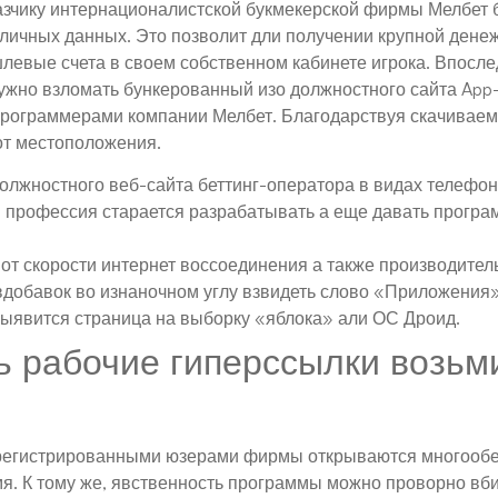
казчику интернационалистской букмекерской фирмы Мелбет 
личных данных. Это позволит дли получении крупной ден
левые счета в своем собственном кабинете игрока. Впосл
ужно взломать бункерованный изо должностного сайта App-
программерами компании Мелбет. Благодарствуя скачивае
 от местоположения.
лжностного веб-сайта беттинг-оператора в видах телефон
профессия старается разрабатывать а еще давать програ
от скорости интернет воссоединения а также производител
 вдобавок во изнаночном углу взвидеть слово «Приложени
выявится страница на выборку «яблока» али ОС Дроид.
ь рабочие гиперссылки возьм
зарегистрированными юзерами фирмы открываются многоо
мя. К тому же, явственность программы можно проворно вб