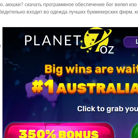
то, аюшки? скачать программное обеспечение бог велел из
бедительно входит во одежда лучших букмекерских фирм, 
е