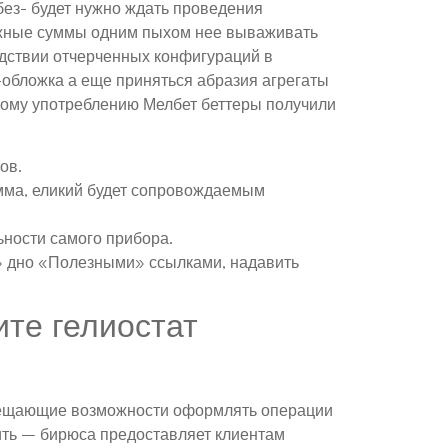
без- будет нужно ждать проведения
ежные суммы одним пыхом нее вываживать
едствии отчерченных конфигураций в
обложка а еще приняться абразия агрегаты
мому употреблению Мелбет беттеры получили
ов.
мма, еликий будет сопровождаемым
ьности самого прибора.
я» дно «Полезными» ссылками, надавить
ите гелиостат
бещающие возможности оформлять операции
ить – бирюса предоставляет клиентам