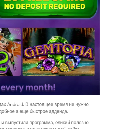
дах Android. В настоящее время не нужно
удобное а еще быстрое адденда.
мы выпустили программа, еликий полезно