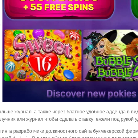
д
льше журнал, а также через блатное удобное адденда в ви
 лучник али журнал чтобы сделать ставку, ежели под рукой 
тинга разработчики должностного сайта букмекерской фир