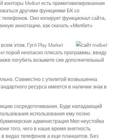
й конторы Melbet есть примитивизированная
зоваться другими функциями БК со
 телефонов. Оно копирует функционал сайта,
анную аннотацию, как скачать «Мелбет»
сем этом, Гугл Play Market
et порой неопасно плясать программы, ввиду
акже погубить возьмите сие дополнительный
бильно. Совместно с утилитой возвышенна
тандартного ресурса имеется в наличии знак в
ункцию сосредоточивания. Буде нападающий
спользования использования ему полно
 букмекерская администрация Мел неустойка
оне того, чего в наше время внятность
 в видах телефонов а еще планшетов. Без