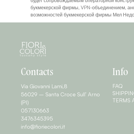
будет сопровождаемым операторной конструкц
букмекерской фирмы, VPN-объединением, ано
возможностей букмекерской фирмы Мел Недоб
Contacts
Info
FAQ
Via Giovanni Lami,8
SHIPPI
56029 – Santa Croce Sull’ Arno
TERMS 
(PI)
057130663
3476345395
info@fioriecolori.it