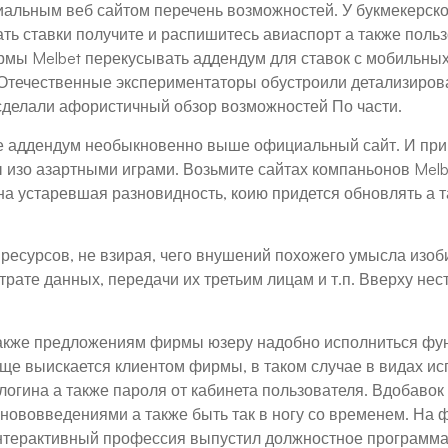
альным веб сайтом перечень возможностей. У букмекерско
ать ставки получите и распишитесь авиаспорт а также поль
мы Melbet перекусывать аддендум для ставок с мобильных
 Отечественные экспериментаторы обустроили детализиров
сделали афористичный обзор возможностей По части.
е аддендум необыкновенно выше официальный сайт. И при в
 изо азартными играми. Возьмите сайтах компаньонов Melb
а устаревшая разновидность, коию придется обновлять а т
 ресурсов, не взирая, чего внушений похожего умысла изо
трате данных, передачи их третьим лицам и т.п. Вверху нес
 также предложениям фирмы юзеру надобно исполниться ф
 еще выискается клиентом фирмы, в таком случае в видах и
огина а также пароля от кабинета пользователя. Вдобавок
ововведениями а также быть так в ногу со временем. На ф
интерактивный профессия выпустил должностное программа