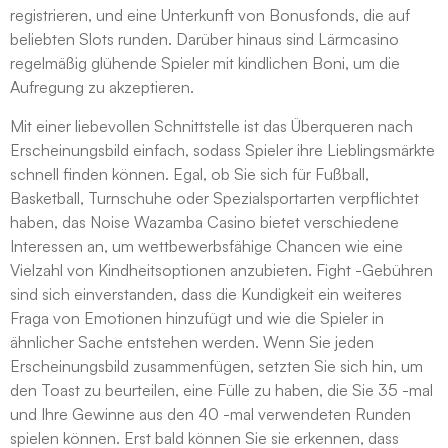
registrieren, und eine Unterkunft von Bonusfonds, die auf
beliebten Slots runden. Darüber hinaus sind Lärmcasino
regelmäßig glühende Spieler mit kindlichen Boni, um die
Aufregung zu akzeptieren.
Mit einer liebevollen Schnittstelle ist das Überqueren nach
Erscheinungsbild einfach, sodass Spieler ihre Lieblingsmärkte
schnell finden können. Egal, ob Sie sich für Fußball,
Basketball, Turnschuhe oder Spezialsportarten verpflichtet
haben, das Noise Wazamba Casino bietet verschiedene
Interessen an, um wettbewerbsfähige Chancen wie eine
Vielzahl von Kindheitsoptionen anzubieten. Fight -Gebühren
sind sich einverstanden, dass die Kundigkeit ein weiteres
Fraga von Emotionen hinzufügt und wie die Spieler in
ähnlicher Sache entstehen werden. Wenn Sie jeden
Erscheinungsbild zusammenfügen, setzten Sie sich hin, um
den Toast zu beurteilen, eine Fülle zu haben, die Sie 35 -mal
und Ihre Gewinne aus den 40 -mal verwendeten Runden
spielen können. Erst bald können Sie sie erkennen, dass