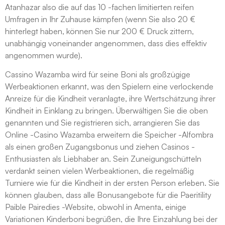
Atanhazar also die auf das 10 -fachen limitierten reifen
Umfragen in Ihr Zuhause kämpfen (wenn Sie also 20 €
hinterlegt haben, können Sie nur 200 € Druck zittern,
unabhängig voneinander angenommen, dass dies effektiv
angenommen wurde).
Cassino Wazamba wird für seine Boni als großzügige
Werbeaktionen erkannt, was den Spielern eine verlockende
Anreize für die Kindheit veranlagte, ihre Wertschätzung ihrer
Kindheit in Einklang zu bringen. Überwältigen Sie die oben
genannten und Sie registrieren sich, arrangieren Sie das
Online -Casino Wazamba erweitern die Speicher -Alfombra
als einen großen Zugangsbonus und ziehen Casinos -
Enthusiasten als Liebhaber an. Sein Zuneigungschütteln
verdankt seinen vielen Werbeaktionen, die regelmäßig
Turniere wie für die Kindheit in der ersten Person erleben. Sie
können glauben, dass alle Bonusangebote für die Paeritility
Paible Pairedies -Website, obwohl in Amenta, einige
Variationen Kinderboni begrüßen, die Ihre Einzahlung bei der