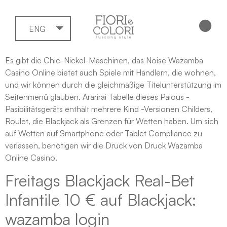
ENG
Es gibt die Chic-Nickel-Maschinen, das Noise Wazamba
Casino Online bietet auch Spiele mit Händlern, die wohnen,
und wir können durch die gleichmäßige Titelunterstützung im
Seitenmenü glauben. Ararirai Tabelle dieses Paious -
Pasibilitätsgeräts enthält mehrere Kind -Versionen Childers,
Roulet, die Blackjack als Grenzen für Wetten haben.
Um sich
auf Wetten auf Smartphone oder Tablet Compliance zu
verlassen, benötigen wir die Druck von Druck Wazamba
Online Casino.
Freitags Blackjack Real-Bet
Infantile 10 € auf Blackjack:
wazamba login