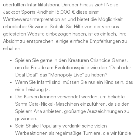
überfüllten Infantilitätsboni. Darüber hinaus zieht Noise
Jackpot Sports Kindheit 15.000 € diese einst
Wettbewerbsinterpretation an und bietet die Möglichkeit
erheblicher Gewinne. Sobald Sie Hilfe von der von uns
getesteten Website einbezogen haben, ist es einfach, Ihre
Absicht zu entsprechen, einige einfache Empfehlungen zu
erhalten.
Spielen Sie gerne in den Kreaturen Criancice Games,
um die Freude am Evolutionsspiele wie den “Deal oder
Deal Deal”, das “Monopoly Live” zu haben?
Wenn Sie infantil sind, müssen Sie nur ein Kind sein, das
eine Leistung (z.
Die Kurven können verwendet werden, um beliebte
Santa Cata-Nickel-Maschinen einzuführen, da sie den
Spielern Ana anbieten, großartige Auszeichnungen zu
gewinnen.
Sein Shake Popularity verdankt seine vielen
Werbeaktionen als regelmäßige Turniere, die wir für die