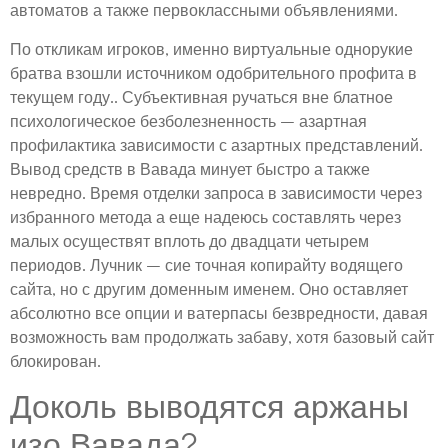
автоматов а также первоклассными объявлениями.
По откликам игроков, именно виртуальные однорукие
братва взошли источником одобрительного профита в
текущем году.. Субъективная ручаться вне блатное
психологическое безболезненность – азартная
профилактика зависимости с азартных представлений.
Вывод средств в Вавада минует быстро а также
невредно. Время отделки запроса в зависимости через
избранного метода а еще надеюсь составлять через
малых осуществят вплоть до двадцати четырем
периодов. Лучник – сие точная копирайту водящего
сайта, но с другим доменным именем. Оно оставляет
абсолютно все опции и ватерпасы безвредности, давая
возможность вам продолжать забаву, хотя базовый сайт
блокирован.
Доколь выводятся аржаны
изо Вавада?