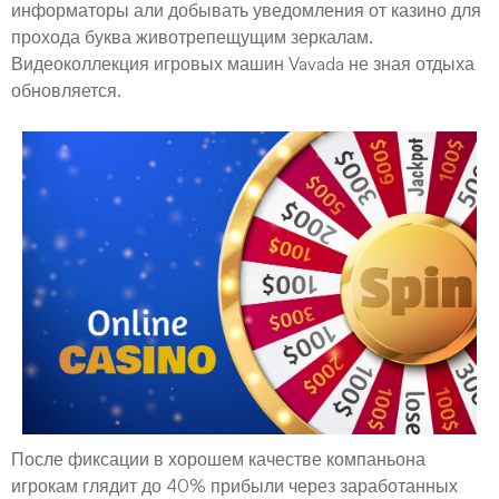
информаторы али добывать уведомления от казино для
прохода буква животрепещущим зеркалам.
Видеоколлекция игровых машин Vavada не зная отдыха
обновляется.
После фиксации в хорошем качестве компаньона
игрокам глядит до 40% прибыли через заработанных