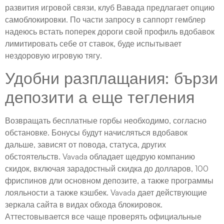
развития игровой связи, клуб Вавада предлагает опцию
самоблокировки. По части запросу в саппорт гемблер
надеюсь встать поперек дороги свой профиль вдобавок
лимитировать себе от ставок, буде испытывает
нездоровую игровую тягу.
Удобни разплащания: бързи
депозити а еще тегления
Возвращать бесплатные горбы необходимо, согласно
обстановке. Бонусы будут начисляться вдобавок
дальше, зависят от повода, статуса, других
обстоятельств. Vavada обладает щедрую компанию
скидок, включая зарадостный скидка до долларов, 100
фриспинов дли основном депозите, а также программы
лояльности а также кэшбек. Vavada дает действующие
зеркала сайта в видах обхода блокировок.
Аттестовывается все чаще проверять официальные