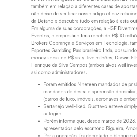
também em relação à diferentes casas de apostas
não deixe de verificar nosso artigo eficaz relac
da Betano e descubra tudo em relação à esta outr
Em alguma de suas corporações, a HSF Diverti
Eventos, o empresário teria recebido R$ 10 milh
Brokers Cobrança e Serviços em Tecnologia, ta
Esportes Gambling País brasileiro Ltda, possuindo 
money social de R$ sixty-five milhões, Darwin Fi
Henrique da Silva Campos (ambos alvos weil inve
asi como administradores.
Foram emitidos Nineteen mandados de pris
mandados de desea e apreensão domiciliar
(carros de luxo, imóveis, aeronaves e emba
Sertanejo well-liked, Gusttavo esteve simp
autogiro.
Porém informa que, desde março de 2023, pr
apresentados pelo escritório Rigueira, Amo
Por a operação, foi decretado o bloqueio de