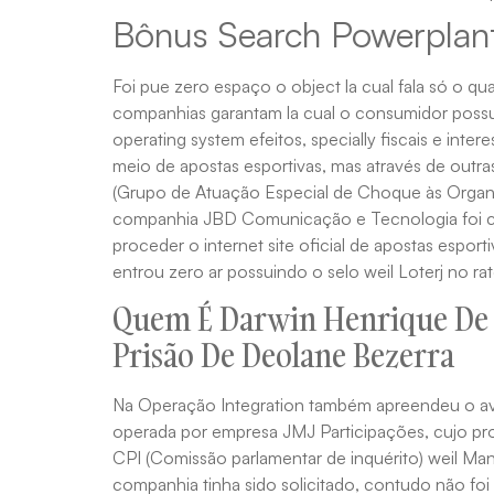
Bônus Search Powerplant
Foi pue zero espaço o object la cual fala só o qu
companhias garantam la cual o consumidor possua 
operating system efeitos, specially fiscais e in
meio de apostas esportivas, mas através de outra
(Grupo de Atuação Especial de Choque às Organi
companhia JBD Comunicação e Tecnologia foi cred
proceder o internet site oficial de apostas espor
entrou zero ar possuindo o selo weil Loterj no ra
Quem É Darwin Henrique De U
Prisão De Deolane Bezerra
Na Operação Integration também apreendeu o avi
operada por empresa JMJ Participações, cujo pro
CPI (Comissão parlamentar de inquérito) weil Man
companhia tinha sido solicitado, contudo não foi