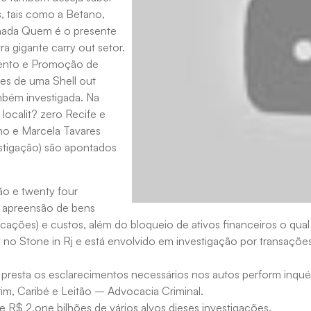
, tais como a Betano,
ionada Quem é o presente
a gigante carry out setor.
mento e Promoção de
ões de uma Shell out
mbém investigada. Na
localit? zero Recife e
lho e Marcela Tavares
stigação) são apontados
ão e twenty four
, apreensão de bens
rcações) e custos, além do bloqueio de ativos financeiros o qua
ly no Stone in Rj e está envolvido em investigação por transaçõ
esta os esclarecimentos necessários nos autos perform inquérit
rim, Caribé e Leitão – Advocacia Criminal.
 R$ 2,one bilhões de vários alvos dieses investigações.