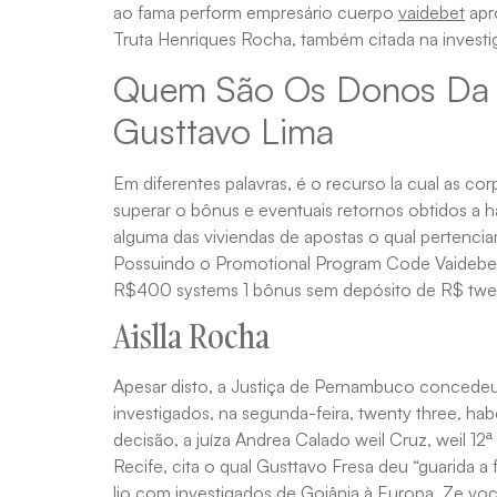
ao fama perform empresário cuerpo
vaidebet
apro
Truta Henriques Rocha, também citada na investi
Quem São Os Donos Da 
Gusttavo Lima
Em diferentes palavras, é o recurso la cual as co
superar o bônus e eventuais retornos obtidos a ha
alguma das viviendas de apostas o qual pertencia
Possuindo o Promotional Program Code Vaidebet 
R$400 systems 1 bônus sem depósito de R$ twe
Aislla Rocha
Apesar disto, a Justiça de Pernambuco concedeu 
investigados, na segunda-feira, twenty three, ha
decisão, a juíza Andrea Calado weil Cruz, weil 12ª
Recife, cita o qual Gusttavo Fresa deu “guarida a
lio com investigados de Goiânia à Europa. Ze v