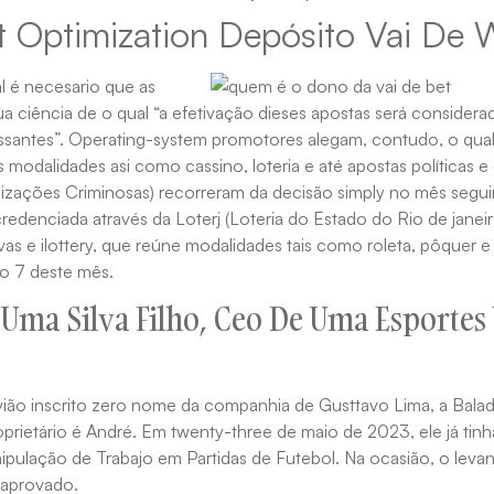
 Optimization Depósito Vai De 
al é necesario que as
ciência de o qual “a efetivação dieses apostas será considerada 
teressantes”. Operating-system promotores alegam, contudo, o qu
s modalidades asi como cassino, loteria e até apostas políticas 
zações Criminosas) recorreram da decisão simply no mês segu
enciada através da Loterj (Loteria do Estado do Rio de janeiro
tivas e ilottery, que reúne modalidades tais como roleta, pôquer
to 7 deste mês.
ma Silva Filho, Ceo De Uma Esportes 
ão inscrito zero nome da companhia de Gusttavo Lima, a Balad
prietário é André. Em twenty-three de maio de 2023, ele já ti
ipulação de Trabajo em Partidas de Futebol. Na ocasião, o leva
 aprovado.