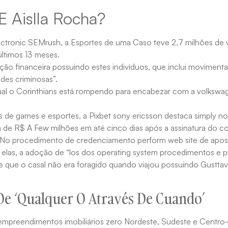
 Aislla Rocha?
ctronic SEMrush, a Esportes de uma Caso teve 2,7 milhões de v
últimos 13 meses.
lação financeira possuindo estes indivíduos, que inclui moviment
ades criminosas”.
ual o Corinthians está rompendo para encabezar com a volkswagen
s de games e esportes, a Pixbet sony ericsson destaca simply no s
a de R$ A Few milhões em até cinco dias após a assinatura do c
 No procedimento de credenciamento perform web site de aposta
e elas, a adoção de “los dos operating system procedimentos e 
isse que o casal não era foragido quando viajou possuindo Gustt
De ‘Qualquer O Através De Cuando’
 empreendimentos imobiliários zero Nordeste, Sudeste e Centro