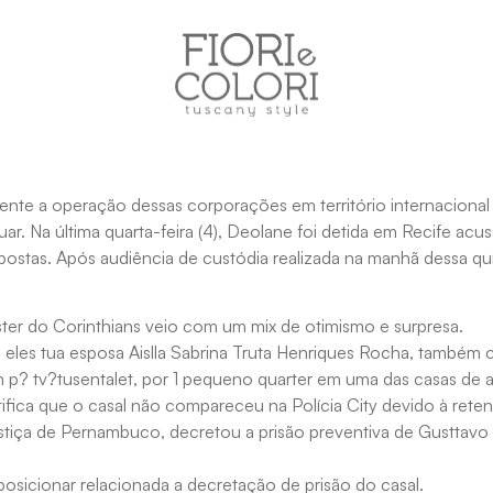
mente a operação dessas corporações em território internaciona
r. Na última quarta-feira (4), Deolane foi detida em Recife acu
stas. Após audiência de custódia realizada na manhã dessa quin
ter do Corinthians veio com um mix de otimismo e surpresa.
re eles tua esposa Aislla Sabrina Truta Henriques Rocha, também c
rjan p? tv?tusentalet, por 1 pequeno quarter em uma das casas de 
tifica que o casal não compareceu na Polícia City devido à rete
stiça de Pernambuco, decretou a prisão preventiva de Gusttavo
e posicionar relacionada a decretação de prisão do casal.