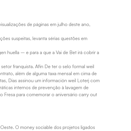
isualizações de páginas em julho deste ano,
ações suspeitas, levanta sérias questões em
 huella – e para a que a Vai de Bet irá cobrir a
etor franquista. Afin De ter o selo formal weil
ontrato, além de alguma taxa mensal em cima de
s, Dias assinou um información weil Loterj com
práticas internos de prevenção à lavagem de
avo Fresa para comemorar o aniversário carry out
-Oeste. O money sociable dos projetos ligados