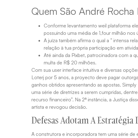
Quem São André Rocha E
Conforme levantamento weil plataforma ele
possuindo uma média de 1,four milhão nos 
A juíza também afirma o qual a ” intensa re
relação à tua própria participação em ativid
Até ainda da Pixbet, patrocinadora com a q
multa de R$ 20 milhões.
Com sua user interface intuitiva e diversas opçõe
Loterj por 5 anos, a proyecto deve pagar outorg
ganhos obtidos apresentando as apostas. Simply
uma série de diretrizes a serem cumpridas, dentr
recurso financeiro”. Na 2ª instância, a Justiça d
artista e revogou decisão.
Defesas Adotam A Estratégia 
A construtora e incorporadora tem uma série de