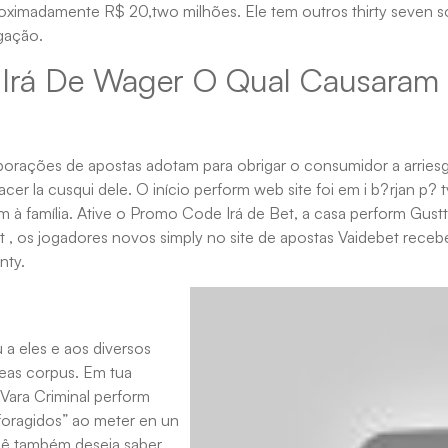
ximadamente R$ 20,two milhões. Ele tem outros thirty seven sóc
gação.
Irá De Wager O Qual Causaram 
rporações de apostas adotam para obrigar o consumidor a arriesga
cer la cusqui dele. O início perform web site foi em i b?rjan p? 
m à família. Ative o Promo Code Irá de Bet, a casa perform Gust
, os jogadores novos simply no site de apostas Vaidebet rece
nty.
a eles e aos diversos
beas corpus. Em tua
 Vara Criminal perform
 foragidos” ao meter en un
ocê também deseja saber