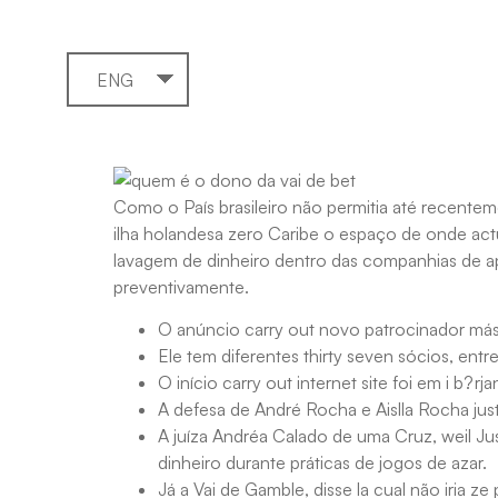
ENG
Como o País brasileiro não permitia até recente
ilha holandesa zero Caribe o espaço de onde actua
lavagem de dinheiro dentro das companhias de apo
preventivamente.
O anúncio carry out novo patrocinador más
Ele tem diferentes thirty seven sócios, ent
O início carry out internet site foi em i b?
A defesa de André Rocha e Aislla Rocha jus
A juíza Andréa Calado de uma Cruz, weil Ju
dinheiro durante práticas de jogos de azar.
Já a Vai de Gamble, disse la cual não iria z