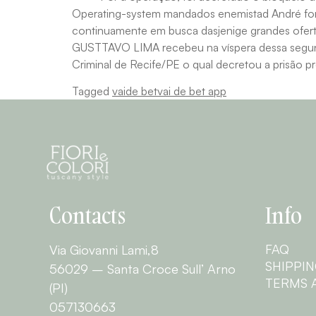
Operating-system mandados enemistad André for
continuamente em busca dasjenige grandes oferta
GUSTTAVO LIMA recebeu na víspera dessa segund
Criminal de Recife/PE o qual decretou a prisão p
Tagged
vaide bet
vai de bet app
Contacts
Info
FAQ
Via Giovanni Lami,8
SHIPPI
56029 – Santa Croce Sull’ Arno
TERMS 
(PI)
057130663