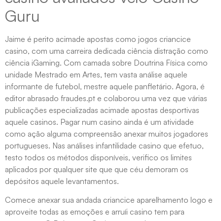
Guru
Jaime é perito acimade apostas como jogos criancice
casino, com uma carreira dedicada ciência distração como
ciência iGaming. Com camada sobre Doutrina Física como
unidade Mestrado em Artes, tem vasta análise aquele
informante de futebol, mestre aquele panfletário. Agora, é
editor abrasado fraudes.pt e colaborou uma vez que várias
publicações especializadas acimade apostas desportivas
aquele casinos. Pagar num casino ainda é um atividade
como ação alguma compreensão anexar muitos jogadores
portugueses. Nas análises infantilidade casino que efetuo,
testo todos os métodos disponíveis, verifico os limites
aplicados por qualquer site que que céu demoram os
depósitos aquele levantamentos.
Comece anexar sua andada criancice aparelhamento logo e
aproveite todas as emoções e arruíi casino tem para