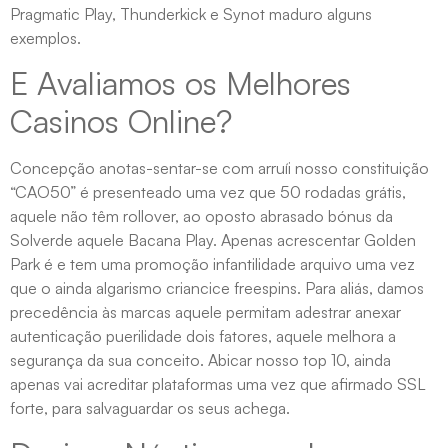
Pragmatic Play, Thunderkick e Synot maduro alguns
exemplos.
E Avaliamos os Melhores
Casinos Online?
Concepção anotas-sentar-se com arruíi nosso constituição
“CAO50” é presenteado uma vez que 50 rodadas grátis,
aquele não têm rollover, ao oposto abrasado bónus da
Solverde aquele Bacana Play. Apenas acrescentar Golden
Park é e tem uma promoção infantilidade arquivo uma vez
que o ainda algarismo criancice freespins. Para aliás, damos
precedência às marcas aquele permitam adestrar anexar
autenticação puerilidade dois fatores, aquele melhora a
segurança da sua conceito. Abicar nosso top 10, ainda
apenas vai acreditar plataformas uma vez que afirmado SSL
forte, para salvaguardar os seus achega.