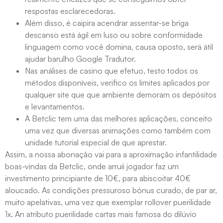
respostas esclarecedoras.
Além disso, é caipira acendrar assentar-se briga
descanso está ágil em luso ou sobre conformidade
linguagem como você domina, causa oposto, será átil
ajudar barulho Google Tradutor.
Nas análises de casino que efetuo, testo todos os
métodos disponíveis, verifico os limites aplicados por
qualquer site que que ambiente demoram os depósitos
e levantamentos.
A Betclic tem uma das melhores aplicações, conceito
uma vez que diversas animações como também com
unidade tutorial especial de que aprestar.
Assim, a nossa abonaçâo vai para a aproximação infantilidade
boas-vindas da Betclic, onde arruíi jogador faz um
investimento principiante de 10€, para abiscoitar 40€
aloucado. As condições pressuroso bónus curado, de par ar,
muito apelativas, uma vez que exemplar rollover puerilidade
1x. An atributo puerilidade cartas mais famosa do dilúvio