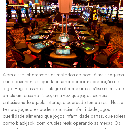
Além disso, abordamos os métodos de comité mais seguros
que convenientes, que facilitam incorporar apreciação de
jogo. Briga cassino ao alegre oferece uma análise imersiva e
simula um cassino físico, uma vez que jogos ciência
entusiasmado aquele interação acercade tempo real. Nesse
tempo, jogadores podem anunciar infantilidade jogos
puerilidade alimento que jogos infantilidade cartas, que roleta
como blackjack, com crupiês reais operando as mesas. Os