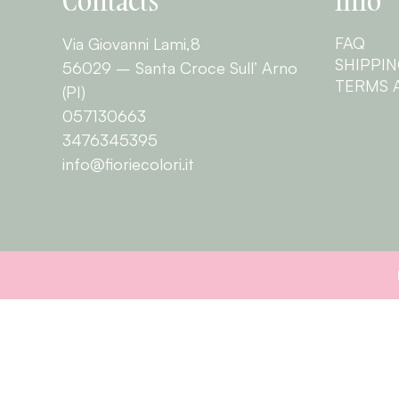
Contacts
Info
FAQ
Via Giovanni Lami,8
SHIPPI
56029 – Santa Croce Sull’ Arno
TERMS 
(PI)
057130663
3476345395
info@fioriecolori.it