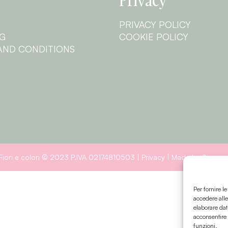
Privacy
PRIVACY POLICY
NG
COOKIE POLICY
AND CONDITIONS
Fiori e colori © 2023 P.IVA 02174810503 |
Privacy
| Made by Sinapp
Per fornire l
accedere alle
elaborare dat
acconsentire 
funzioni.