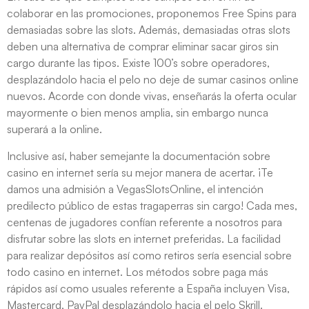
colaborar en las promociones, proponemos Free Spins para
demasiadas sobre las slots. Además, demasiadas otras slots
deben una alternativa de comprar eliminar sacar giros sin
cargo durante las tipos. Existe 100’s sobre operadores,
desplazándolo hacia el pelo no deje de sumar casinos online
nuevos. Acorde con donde vivas, enseñarás la oferta ocular
mayormente o bien menos amplia, sin embargo nunca
superará a la online.
Inclusive así, haber semejante la documentación sobre
casino en internet serí­a su mejor manera de acertar. ¡Te
damos una admisión a VegasSlotsOnline, el intención
predilecto público de estas tragaperras sin cargo! Cada mes,
centenas de jugadores confían referente a nosotros para
disfrutar sobre las slots en internet preferidas. La facilidad
para realizar depósitos así­ como retiros serí­a esencial sobre
todo casino en internet. Los métodos sobre paga más
rápidos así­ como usuales referente a España incluyen Visa,
Mastercard, PayPal desplazándolo hacia el pelo Skrill.