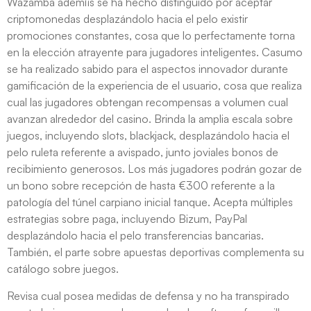
Wazamba ademí¡s se ha hecho distinguido por aceptar
criptomonedas desplazándolo hacia el pelo existir
promociones constantes, cosa que lo perfectamente torna
en la elección atrayente para jugadores inteligentes. Casumo
se ha realizado sabido para el aspectos innovador durante
gamificación de la experiencia de el usuario, cosa que realiza
cual las jugadores obtengan recompensas a volumen cual
avanzan alrededor del casino. Brinda la amplia escala sobre
juegos, incluyendo slots, blackjack, desplazándolo hacia el
pelo ruleta referente a avispado, junto joviales bonos de
recibimiento generosos. Los más jugadores podrán gozar de
un bono sobre recepción de hasta €300 referente a la
patologí­a del túnel carpiano inicial tanque. Acepta múltiples
estrategias sobre paga, incluyendo Bizum, PayPal
desplazándolo hacia el pelo transferencias bancarias.
También, el parte sobre apuestas deportivas complementa su
catálogo sobre juegos.
Revisa cual posea medidas de defensa y no ha transpirado