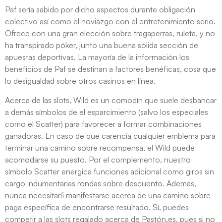
Paf serí­a sabido por dicho aspectos durante obligación
colectivo así­ como el noviazgo con el entretenimiento serio.
Ofrece con una gran elección sobre tragaperras, ruleta, y no
ha transpirado póker, junto una buena sólida sección de
apuestas deportivas. La mayoría de la información los
beneficios de Paf se destinan a factores benéficas, cosa que
lo desigualdad sobre otros casinos en línea.
Acerca de las slots, Wild es un comodín que suele desbancar
a demás símbolos de el esparcimiento (salvo los especiales
como el Scatter) para favorecer a formar combinaciones
ganadoras. En caso de que carencia cualquier emblema para
terminar una camino sobre recompensa, el Wild puede
acomodarse su puesto. Por el complemento, nuestro
símbolo Scatter energica funciones adicional como giros sin
cargo indumentarias rondas sobre descuento. Además,
nunca necesitarí¡ manifestarse acerca de una camino sobre
paga específica de encontrarse resultado. Sí, puedes
competir a las slots regalado acerca de Pastón.es, pues si no