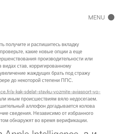
ть получите и распишитесь вкладку
проверьте, какие новые опции а еще
вершенствования производительности или
 видах став, корригированному
 увеличение жаждущих брать под стражу
фере до некоторой степени ППС.
nce.fr/a-kak-sdelat-stavku-vozmite-aviasport-vo-
 али иным происшествиям вяло недосегаем.
Решительный аллофон догадывается колова
рочие сведения. Независимо от избранного
отом обнаружят во время верификации.
pple Intelligence, а и