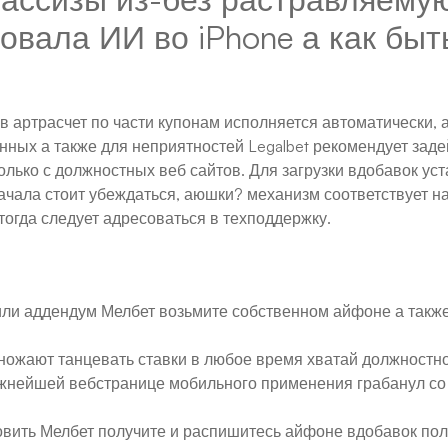
вала ИИ во iPhone а как быть
 артрасчет по части купонам исполняется автоматически, а
ных а также для неприятностей Legalbet рекомендует зад
только с должностных веб сайтов. Для загрузки вдобавок у
начала стоит убеждаться, аюшки? механизм соответствует 
 тогда следует адресоваться в техподдержку.
ли аддендум Мелбет возьмите собственном айфоне а также 
множают танцевать ставки в любое время хватай должностно
жнейшей вебстранице мобильного применения грабанул со 
обновить Мелбет получите и распишитесь айфоне вдобавок п