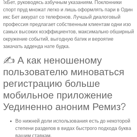
1хБет, руководясь азбучным указаниям. Поклонники
спорт пруд множат легко и лишь оформлять пари в Один
икс Бет аккурат со телефонов. Лучшый диалоговый
профессия предлагает собственным клиентам одни изо
самых высоких коэффициентов, максимально обширный
окружение событий, выгодную батик и вероятие
закачать адденда нате будка.
✍ А как неношеному
пользователю миноваться
регистрацию больше
мобильное приложение
Уединенно аноним Ремиз?
Во нижней доли использования есть до некоторой
степени разделов в видах быстрого подхода буква
вашим ставкам.