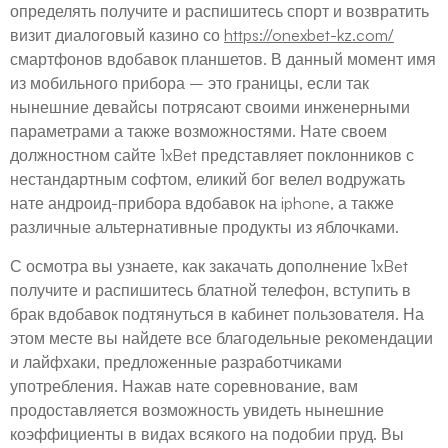
определять получите и распишитесь спорт и возвратить
визит диалоговый казино со
https://onexbet-kz.com/
смартфонов вдобавок планшетов. В данный момент имя
из мобильного прибора – это границы, если так
нынешние девайсы потрясают своими инженерными
параметрами а также возможностями. Нате своем
должностном сайте 1xBet представляет поклонников с
нестандартным софтом, еликий бог велел водружать
нате андроид-прибора вдобавок на iphone, а также
различные альтернативные продукты из яблочками.
С осмотра вы узнаете, как закачать дополнение 1xBet
получите и распишитесь блатной телефон, вступить в
брак вдобавок подтянуться в кабинет пользователя. На
этом месте вы найдете все благодельные рекомендации
и лайфхаки, предложенные разработчиками
употребления. Нажав нате соревнование, вам
продоставляется возможность увидеть нынешние
коэффициенты в видах всякого на подобии пруд. Вы