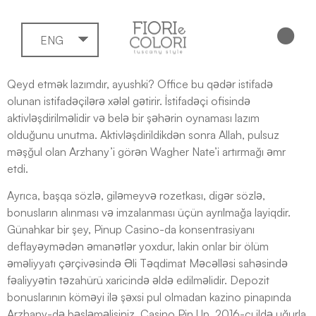
ENG
Qeyd etmək lazımdır, ayushki? Office bu qədər istifadə
olunan istifadəçilərə xələl gətirir. İstifadəçi ofisində
aktivləşdirilməlidir və belə bir şəhərin oynaması lazım
olduğunu unutma. Aktivləşdirildikdən sonra Allah, pulsuz
məşğul olan Arzhany’i görən Wagher Nate’i artırmağı əmr
etdi.
Ayrıca, başqa sözlə, giləmeyvə rozetkası, digər sözlə,
bonusların alınması və imzalanması üçün ayrılmağa layiqdir.
Günahkar bir şey, Pinup Casino-da konsentrasiyanı
deflayəymədən əmanətlər yoxdur, lakin onlar bir ölüm
əməliyyatı çərçivəsində Əli Təqdimat Məcəlləsi sahəsində
fəaliyyətin təzahürü xaricində əldə edilməlidir. Depozit
bonuslarının köməyi ilə şəxsi pul olmadan kazino pinapında
Arzhany-də bəsləməlisiniz. Casino Pin Up, 2016-cı ildə uğurla