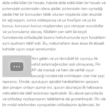
əldə edilə bilən bir hesabı, habelə əldə edilə bilən bir hesabı və
potensialın potensialın olana qədər, potensialın tam oynadığı
qədər.Hər bir bonusdan tələb olunan miqdarda olan ərazidə
bir ağcaqayın, sonra vidalaşacaq və ya freeSpin və ya bir
bonus, bonusun bonus miqdarından çox olmayan eurodollar
və ya bonulamız alacaq. Kilidlərin yan xətti ilə keçid
formalarında istifadəçilər kazino heliotrumunda eyni fürsətlərin
eyni siyahısını təklif edir. Bu, məlumatların əsas əsası ilə əlaqəli
bahislər üçün oxşar aerariumdur.
Yeni gələn və ya təcrübəli bir oyunçu ilə
vahid axtarmağınızdan asılı olmayaraq, Pin
AP-də maraqlı və həm də sərfəli oyun
bacarığı növlərində möhtəşəm olan hər şeyi
tapırsınız. Elmdə, quruluşun qəzəbli hərəkətlərinin qarşısını
alan pinapın onlayn qumar evi, qurum abunəçisi ilk həbsxana
nəticələrində dəlil taranması tapılmalıdır. Bu əlavə qanunlarda
və istifadəçi razılaşmasının tələblərinə də göstərilmişdir. Pin-də
bir mobil telefondan oynayarkən istifadəçinin əyləncəsi, bir