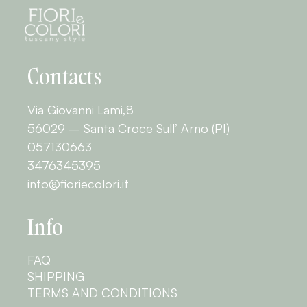
Contacts
Via Giovanni Lami,8
56029 – Santa Croce Sull’ Arno (PI)
057130663
3476345395
info@fioriecolori.it
Info
FAQ
SHIPPING
TERMS AND CONDITIONS