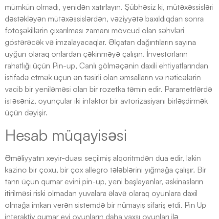
mümkün olmadı, yenidən xatırlayın. Şübhəsiz ki, mütəxəssisləri
dəstəkləyən mütəxəssislərdən, vəziyyətə baxıldıqdan sonra
fotoşəkillərin çıxarılması zamanı mövcud olan səhvləri
göstərəcək və imzalayacaqlar. Əlçatan dağıntıların sayına
uyğun olaraq onlardan çəkinməyə çalışın. İnvestorların
rahatlığı üçün Pin-up, Canlı gölməçənin daxili ehtiyatlarından
istifadə etmək üçün ən təsirli olan əmsalların və nəticələrin
vacib bir yeniləməsi olan bir rozetka təmin edir. Parametrlərdə
istəsəniz, oyunçular iki infaktor bir avtorizasiyanı birləşdirmək
üçün dəyişir.
Hesab müqayisəsi
Əməliyyatın xeyir-duası seçilmiş alqoritmdən dua edir, lakin
kazino bir çoxu, bir çox allegro tələblərini yığmağa çalışır. Bir
tanrı üçün qumar evini pin-up, yeni başlayanlar, əskinasların
itirilməsi riski olmadan yuvalara əlavə olaraq oyunlara daxil
olmağa imkan verən sistemdə bir nümayiş sifariş etdi. Pin Up
interaktiv qumar evi oyunların daha yaxşı oyunları ilə