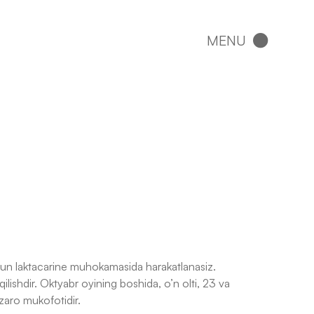
chun laktacarine muhokamasida harakatlanasiz.
lishdir. Oktyabr oyining boshida, o’n olti, 23 va
zaro mukofotidir.