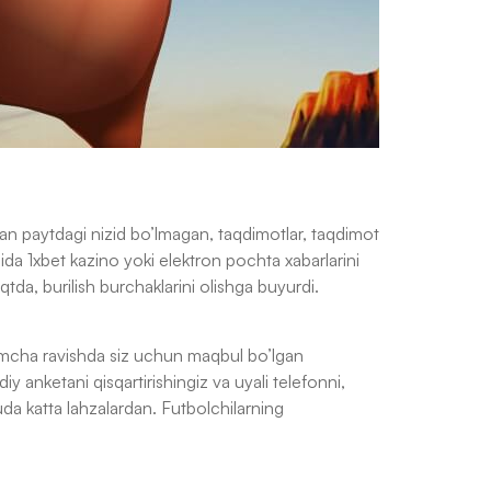
an paytdagi nizid bo’lmagan, taqdimotlar, taqdimot
a 1xbet kazino yoki elektron pochta xabarlarini
tda, burilish burchaklarini olishga buyurdi.
imcha ravishda siz uchun maqbul bo’lgan
y anketani qisqartirishingiz va uyali telefonni,
juda katta lahzalardan. Futbolchilarning