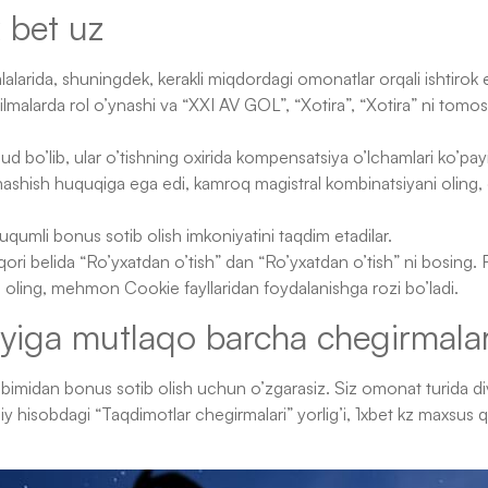
x bet uz
larida, shuningdek, kerakli miqdordagi omonatlar orqali ishtirok e
lmalarda rol o’ynashi va “XXI AV GOL”, “Xotira”, “Xotira” ni tom
vjud bo’lib, ular o’tishning oxirida kompensatsiya o’lchamlari ko’p
mashish huquqiga ega edi, kamroq magistral kombinatsiyani oling, de
yuqumli bonus sotib olish imkoniyatini taqdim etadilar.
ori belida “Ro’yxatdan o’tish” dan “Ro’yxatdan o’tish” ni bosing. 
oling, mehmon Cookie fayllaridan foydalanishga rozi bo’ladi.
yiga mutlaqo barcha chegirmalar
tobimidan bonus sotib olish uchun o’zgarasiz. Siz omonat turida di
xsiy hisobdagi “Taqdimotlar chegirmalari” yorlig’i, 1xbet kz maxs