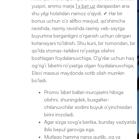
yuqori, ammo marja
1 x bet uz
darajasidan ana
shu yilgi holatidan namoz o’qiydi. ✔ Har bir
bonus uchun o’z alifbo mavjud, qo’shimcha
ravishda, rasmiy ravishda rasmiy veb-saytga
buyurtma berganligini o’rganish uchun olingan
kvitansiyani to’ldirish. Shu kuni, bir tomondan, bir
qo’lda stomas-tarkibni ro’yxatga olishni
boshlagan foydalanuvchiga, O’g’rilar uchun haq
og’rig’i 1xbetni ro’yxatga olgan foydalanuvchiga,
Eleci maxsus maydonda sotib olish mumkin
bo’ladi.
Promo 1xbet ballari murojaatni hibsga
olishni, shuningdek, buxgalter-
chilanuvchilar xodimi buyuk o’yinchisidan
birini imzoladi.
Agar sizga sovg’a berilsa, bunday vaziyatda
Iblis bepul garovga ega.
Mutlaqo hamma narsa qurilib, oq va