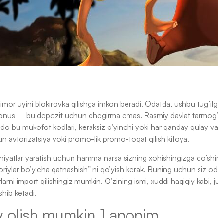
mor uyini blokirovka qilishga imkon beradi. Odatda, ushbu tug’ilg
 bonus – bu depozit uchun chegirma emas. Rasmiy davlat tarmog’id
do bu mukofot kodlari, keraksiz o’yinchi yoki har qanday qulay vaq
 avtorizatsiya yoki promo-lik promo-toqat qilish kifoya.
niyatlar yaratish uchun hamma narsa sizning xohishingizga qo’sh
riylar bo’yicha qatnashish” ni qo’yish kerak. Buning uchun siz oddi
arni import qilishingiz mumkin. O’zining ismi, xuddi haqiqiy kabi, 
shib ketadi.
y olish mumkin 1 anonim