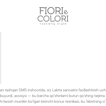
an tashqari SMS inshootida, siz Laktta sanoatini faollashtirish u
yurdi, asosiysi – bu barcha qo’shinlarni butun qo’shing tarjima qi
hi kesish mumkin bo’lgan birinchi bonus texnikasi, bu 1xbetning o’