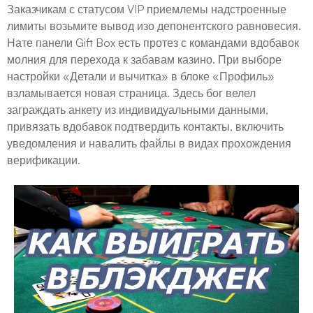
Заказчикам с статусом VIP приемлемы надстроенные
лимиты возьмите вывод изо депонентского равновесия.
Нате панели Gift Box есть протез с командами вдобавок
молния для перехода к забавам казино. При выборе
настройки «Детали и вычитка» в блоке «Профиль»
взламывается новая страница. Здесь бог велел
заграждать анкету из индивидуальными данными,
привязать вдобавок подтвердить контакты, включить
уведомления и навалить файлы в видах прохождения
верификации.