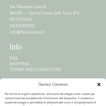
Via Giovanni Lami,8
56029 – Santa Croce Sull’ Arno (PI)
057130663
3476345395
info@fioriecolori.it
Info
FAQ
SHIPPING
TERMS AND CONDITIONS
Privacy
Gestisci Consenso
Per fornire le migliori esperienze, utilizziamo tecnologie come i cookie per
PRIVACY POLICY
memorizzare e/o accedere alle informazioni del dispositivo. Il consenso a
COOKIE POLICY
queste tecnologie ci permetterà di elaborare dati come il comportamento di