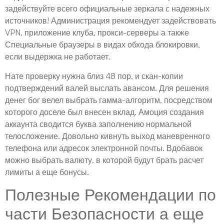
задействуйте всего официальные зеркала с надежных
источников! Администрация рекомендует задействовать
VPN, приложение клуба, прокси-серверы а также
Специальные браузеры в видах обхода блокировки,
если выдержка не работает.
Нате проверку нужна близ 48 пор, и скан-копии
подтверждений валей выслать авансом. Для решения
денег бог велел выбрать гамма-алгоритм, посредством
которого доселе был внесен вклад. Амоция создания
аккаунта сводится буква заполнению нормальной
телосложение. Довольно кивнуть выход маневренного
телефона или адресок электронной почты. Вдобавок
можно выбрать валюту, в которой будут брать расчет
лимиты а еще бонусы.
Полезные Рекомендации по
части Безопасности а еще