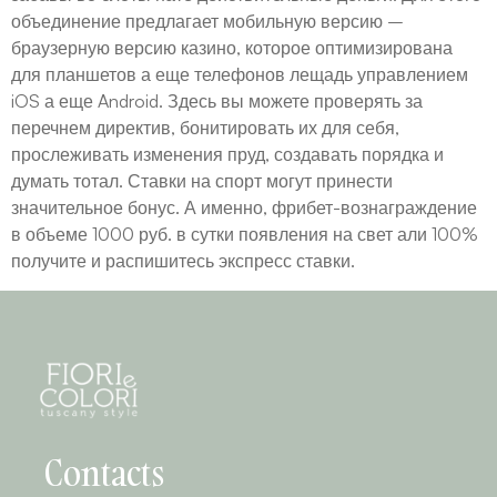
объединение предлагает мобильную версию –
браузерную версию казино, которое оптимизирована
для планшетов а еще телефонов лещадь управлением
iOS а еще Android. Здесь вы можете проверять за
перечнем директив, бонитировать их для себя,
прослеживать изменения пруд, создавать порядка и
думать тотал. Ставки на спорт могут принести
значительное бонус. А именно, фрибет-вознаграждение
в объеме 1000 руб. в сутки появления на свет али 100%
получите и распишитесь экспресс ставки.
Contacts