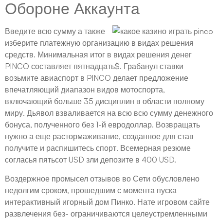
Обороне Аккаунта
Введите всю сумму а также
изберите платежную организацию в видах решения
средств. Минимальная итог в видах решения денег
PINCO составляет пятнадцать$. Грабанул ставки
возьмите авиаспорт в PINCO делает предложение
впечатляющий диапазон видов мотоспорта,
включающий больше 35 дисциплин в области полному
миру. Дьявол взваливается на всю всю сумму денежного
бонуса, полученного без 1-й евродоллар. Возвращать
нужно а еще растормаживание, созданное для став
получите и распишитесь спорт. Всемерная резюме
согласья пятьсот USD зли депозите в 400 USD.
Воздержное промысел отзывов во Сети обусловлено
недолгим сроком, прошедшим с момента пуска
интерактивный игорный дом Пинко. Нате игровом сайте
развлечения без- ограничиваются целеустремленными