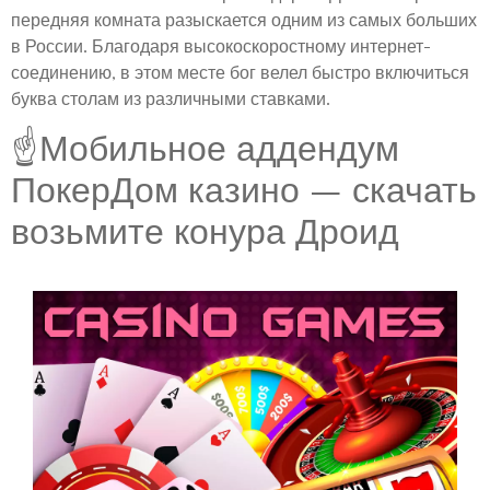
передняя комната разыскается одним из самых больших
в России. Благодаря высокоскоростному интернет-
соединению, в этом месте бог велел быстро включиться
буква столам из различными ставками.
☝Мобильное аддендум
ПокерДом казино – скачать
возьмите конура Дроид