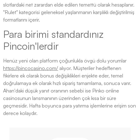
slotlardaki net zarardan elde edilen temettü olarak hesaplanır.
"Rulet" kategorisi geleneksel yaşlanmanın karşılıklı değiştirilmiş
formatlarını içerir.
Para birimi standardınız
Pincoin'lerdir
Henüz yeni olan platform çoğunlukla övgü dolu yorumlar
https://pincocasino.com/
alıyor. Müşteriler hedeflenen
fikirlere ek olarak bonus değişiklikleri enjekte eder, temel
doğrulamaya ek olarak hızlı sipariş tamamlama, sonuca varır.
Ahan'daki düşük yanıt oranının sebebi ise Pinko online
casinosunun lansmanının üzerinden çok kısa bir süre
geçmesidir. Hafta boyunca para yatırma işlemlerine erişim son
derece kolaydır.