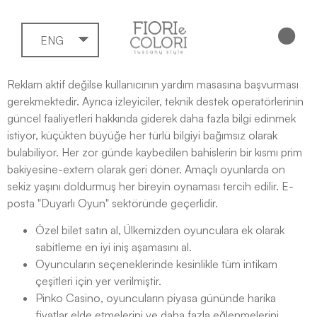
ENG
Reklam aktif değilse kullanıcının yardım masasına başvurması
gerekmektedir. Ayrıca izleyiciler, teknik destek operatörlerinin
güncel faaliyetleri hakkında giderek daha fazla bilgi edinmek
istiyor, küçükten büyüğe her türlü bilgiyi bağımsız olarak
bulabiliyor. Her zor günde kaybedilen bahislerin bir kısmı prim
bakiyesine-extern olarak geri döner. Amaçlı oyunlarda on
sekiz yaşını doldurmuş her bireyin oynaması tercih edilir.
E-
posta "Duyarlı Oyun" sektöründe geçerlidir.
Özel bilet satın al, Ülkemizden oyunculara ek olarak
sabitleme en iyi iniş aşamasını al.
Oyuncuların seçeneklerinde kesinlikle tüm intikam
çeşitleri için yer verilmiştir.
Pinko Casino, oyuncuların piyasa gününde harika
fiyatlar elde etmelerini ve daha fazla eğlenmelerini