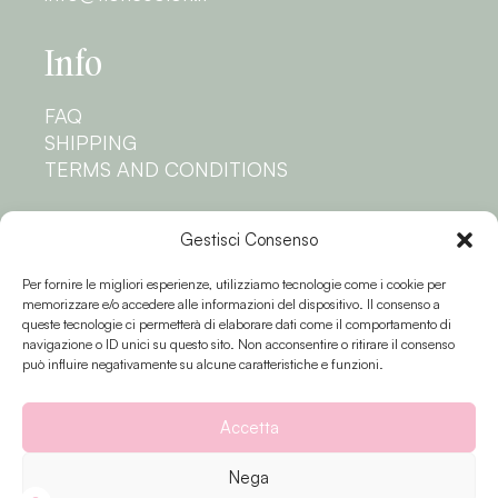
Info
FAQ
SHIPPING
TERMS AND CONDITIONS
Privacy
Gestisci Consenso
Per fornire le migliori esperienze, utilizziamo tecnologie come i cookie per
PRIVACY POLICY
memorizzare e/o accedere alle informazioni del dispositivo. Il consenso a
COOKIE POLICY
queste tecnologie ci permetterà di elaborare dati come il comportamento di
navigazione o ID unici su questo sito. Non acconsentire o ritirare il consenso
Follow us
può influire negativamente su alcune caratteristiche e funzioni.
Accetta
Nega