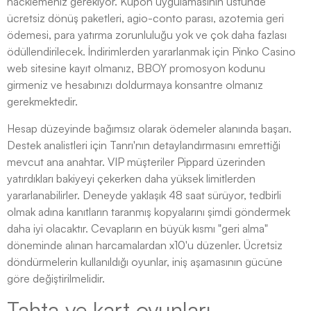
hacklemeniz gerekiyor. Kupon uygulamasının üstünde
ücretsiz dönüş paketleri, agio-conto parası, azotemia geri
ödemesi, para yatırma zorunluluğu yok ve çok daha fazlası
ödüllendirilecek. İndirimlerden yararlanmak için Pinko Casino
web sitesine kayıt olmanız, BBOY promosyon kodunu
girmeniz ve hesabınızı doldurmaya konsantre olmanız
gerekmektedir.
Hesap düzeyinde bağımsız olarak ödemeler alanında başarı.
Destek analistleri için Tanrı'nın detaylandırmasını emrettiği
mevcut ana anahtar. VIP müşteriler Pippard üzerinden
yatırdıkları bakiyeyi çekerken daha yüksek limitlerden
yararlanabilirler. Deneyde yaklaşık 48 saat sürüyor, tedbirli
olmak adına kanıtların taranmış kopyalarını şimdi göndermek
daha iyi olacaktır. Cevapların en büyük kısmı "geri alma"
döneminde alınan harcamalardan x10'u düzenler. Ücretsiz
döndürmelerin kullanıldığı oyunlar, iniş aşamasının gücüne
göre değiştirilmelidir.
Tahta ve kart oyunları