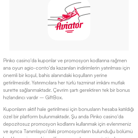
Pinko casino'da kuponlar ve promosyon kodlarına rağmen
ana oyun agio-conto'da kazanılan indirimlerin yatırılması için
önemli bir koşul, bahis alanındaki koşulların yerine
getirilmesidir. Yatırımcılara her türlü tazminat imkânı mutlak
surette sağlanmaktadır. Çevrim şartı gerektiren tek bir bonus
hızlandırıcı vardır – GiftBox.
Kuponların aktif hale getirilmesi için bonusların hesaba katıldığı
özel bir platform bulunmaktadır. Şu anda Pinko casino'da
depozitosuz promosyon kodlarını kullanmak için evlenmeniz
ve ayrıca Tanımlayıcı'daki promosyonların bulunduğu bölümü