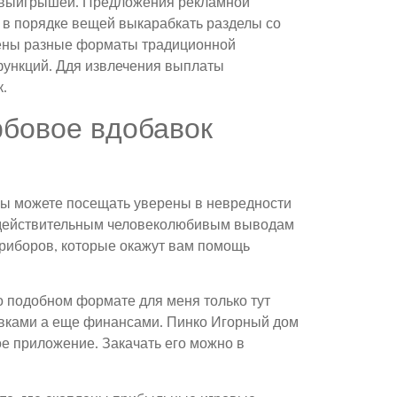
у выигрышей. Предложения рекламной
в порядке вещей выкарабкать разделы со
лены разные форматы традиционной
функций. Ддя извлечения выплаты
к.
бовое вдобавок
ы можете посещать уверены в невредности
я действительным человеколюбивым выводам
приборов, которые окажут вам помощь
о подобном формате для меня только тут
тавками а еще финансами. Пинко Игорный дом
е приложение. Закачать его можно в