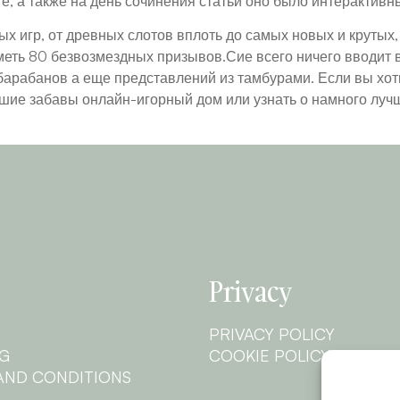
е, а также на день сочинения статьи оно было интерактивны
 игр, от древных слотов вплоть до самых новых и крутых, 
ь 80 безвозмездных призывов.Сие всего ничего вводит во
арабанов а еще представлений из тамбурами. Если вы хот
шие забавы онлайн-игорный дом или узнать о намного лучш
Privacy
PRIVACY POLICY
NG
COOKIE POLICY
AND CONDITIONS