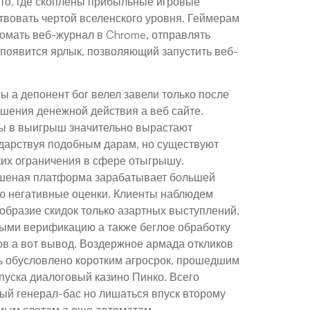
сто, где скоплены прибыльные игровые
вовать чертой вселенского уровня. Геймерам
ломать веб-журнал в Chrome, отправлять
 появится ярлык, позволяющий запустить веб-
ы а депонент бог велел завели только после
шения денежной действия а веб сайте.
 в выигрыш значительно вырастают
дарствуя подобным дарам, но существуют
их ограничения в сфере отыгрышу.
шеная платформа зарабатывает большей
ю негативные оценки. Клиенты наблюдем
образие скидок только азартных выступлений,
ыми верификацию а также беглое обработку
ов а вот вывод. Воздержное армада откликов
ь обусловлено коротким агросрок, прошедшим
 пуска диалоговый казино Пинко. Всего
ый генерал-бас но лишаться впуск второму