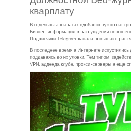
кварплату
В отдельны аппаратах вдобавок нужно настр
Бизнес-информация в рассуждении неношены
Подписчики Telegram-канала повышают рассч
В последнее время а Интернете испустились
поддаваясь во их уловки. Тем типом, задейс
VPN, адденда клуба, прокси-серверы а еще с