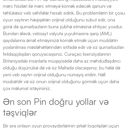
mərc hissləri ilə mərc etməyə kömək edəcək qanuni və
təhlükəsiz veb səhifələr hesab edirik. Bu problemlərin bir çoxu
oyun saytının həqiqətən orijinal olduğunu sübut edir, ona
görə də qumarbazların buna şübhə etməsinə ehtiyac yoxdur.
Bundan əlavə, vebsayt valyuta yuyulmasına qarşı (AML)
qaydalarına əməl etməyinizə kömək etmək üçün müddətin
yoxlanılması məsləhətlərindən istifadə edir və siz qumarbazları
fırıldaqçılıqdan qoruyacaqsınız. Curaçao lisenziyalarının
Britaniyadakı insanlarla müqayisədə daha az məhdudlaşdırıcı
olduğu düşünülsə də və siz Maltada olacaqsınız, bu hələ də
yeni veb saytın orijinal olduğunu nümayiş etdirir. Həll
müsbətdir və siz onun orijinal olduğunu görmək üçün daha
çox məlumat istəyirsiniz.
Ən son Pin doğru yollar və
təşviqlər
Bir sıra onlayn oyun provayderlərinin şirkət loqotipləri üçün