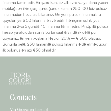
fırlanma təmin edir. Bir şəxs ikən, siz əlli avro və ya daha yuxarı
məbləğdən ilkin çıxış qurduğunuz zaman 250 100 faiz pulsuz
fırlanmadan həzz ala bilərsiniz. Ən yeni pulsuz fırlanmalara
qoyulan yerə 50 fırlanma əlavə edilir, həmçinin sol iki yüz
fırlanma 2-ci 5 gündə 40 fırlanma təmin edilir. PinUp ilə pulsuz
hesab yaratdıqdan sonra bu bir saat ərzində ilk dəfə pul
qoysanız, ən yeni xoşlama təşviqi 120% – € 500 olacaq.
Bununla belə, 250 tamamilə pulsuz fırlanma əldə etmək üçün
ilk pulunuz ən azı €50 olmalıdır.
Contacts
Via Giovanni Lami,8