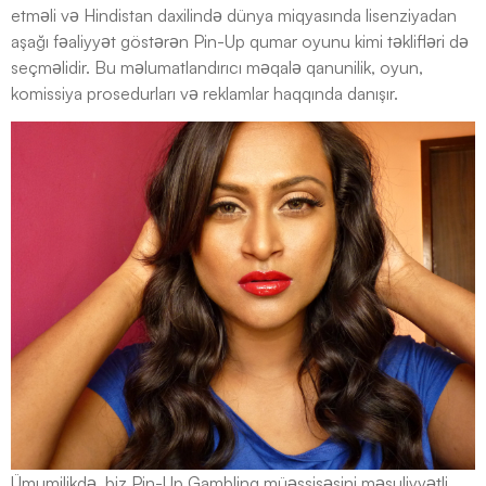
etməli və Hindistan daxilində dünya miqyasında lisenziyadan
aşağı fəaliyyət göstərən Pin-Up qumar oyunu kimi təklifləri də
seçməlidir. Bu məlumatlandırıcı məqalə qanunilik, oyun,
komissiya prosedurları və reklamlar haqqında danışır.
Ümumilikdə, biz Pin-Up Gambling müəssisəsini məsuliyyətli