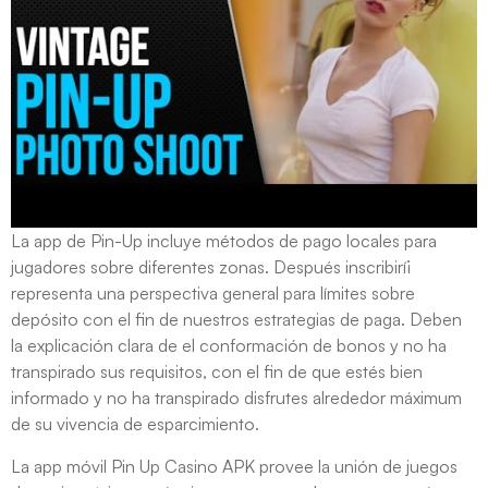
La app de Pin-Up incluye métodos de pago locales para
jugadores sobre diferentes zonas. Después inscribirí¡
representa una perspectiva general para límites sobre
depósito con el fin de nuestros estrategias de paga. Deben
la explicación clara de el conformación de bonos y no ha
transpirado sus requisitos, con el fin de que estés bien
informado y no ha transpirado disfrutes alrededor máximum
de su vivencia de esparcimiento.
La app móvil Pin Up Casino APK provee la unión de juegos