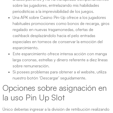
sobre las jugadores, entrelazando mis habilidades
periodísticas a la imprevisibilidad de los juegos.
Una APK sobre Casino Pin-Up ofrece a los jugadores
habituales promociones como bonos de recarga, giros
regalado en nuevas tragamonedas, ofertas de
cashback desplazándolo hacia el pelo entradas
especiales en torneos de conservar la emoción del
esparcimiento.
Este esparcimiento ofrece intensa acción con manga
larga coronas, estrellas y dinero referente a diez líneas
sobre remuneración.
Si posees problemas para obtener a el website, utiliza
nuestro botón ‘Descargar’ seguidamente.
Opciones sobre asignación en
la uso Pin Up Slot
Único deberías ingresar a la división de retribución realizando