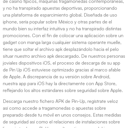
de casino típicos, máquinas tragamonedas contemporáneas,
y no ha transpirado apuestas deportivas, proporcionando
una plataforma de esparcimiento global. Diseñada de uso
iphone, serí­a popular sobre México y otras partes de el
mundo bien su interfaz intuitiva y no ha transpirado distintas
promociones. Con el fin de colocar una aplicación sobre un
gadget con manga larga cualquier sistema operante muelle,
tiene que soltar el archivo apk desplazándolo hacia el pelo
situar nuestro archivo apk descargado. De nuestros personas
joviales dispositivos iOS, el proceso de descarga de su app
de Pin Up iOS estuviese optimizado gracias al marco afable
de Apple. A discrepancia de su versión sobre Android,
nuestra app para iOS hay la directamente con App Store,
reflejando los altos estándares sobre seguridad sobre Apple.
Descarga nuestro fichero APK de Pin-Up, regístrate veloz
así­ como accede a tragamonedas o apuestas sobre
preparado desde tu móvil en unos consejos. Estas medidas
de seguridad así­ como el relaciones de instalaciones sobre