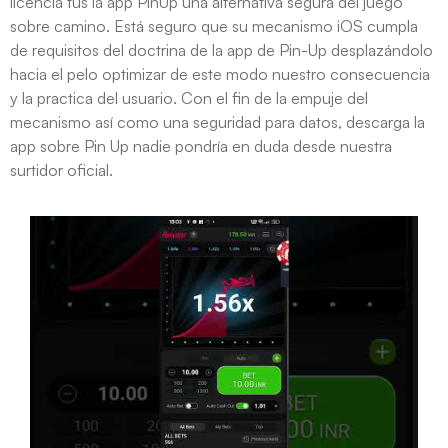
licencia tus la app PinUp una alternativa segura del juego
sobre camino. Está seguro que su mecanismo iOS cumpla
de requisitos del doctrina de la app de Pin-Up desplazándolo
hacia el pelo optimizar de este modo nuestro consecuencia
y la practica del usuario. Con el fin de la empuje del
mecanismo así­ como una seguridad para datos, descarga la
app sobre Pin Up nadie pondrí­a en duda desde nuestra
surtidor oficial.