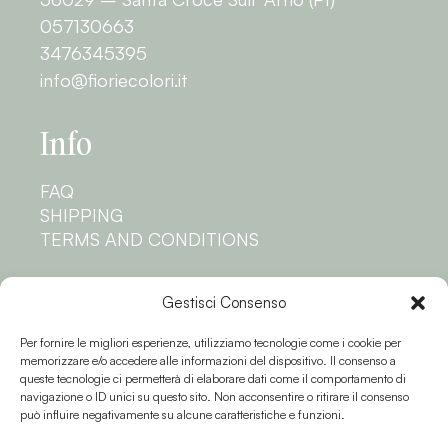
057130663
3476345395
info@fioriecolori.it
Info
FAQ
SHIPPING
TERMS AND CONDITIONS
Privacy
Gestisci Consenso
Per fornire le migliori esperienze, utilizziamo tecnologie come i cookie per
PRIVACY POLICY
memorizzare e/o accedere alle informazioni del dispositivo. Il consenso a
COOKIE POLICY
queste tecnologie ci permetterà di elaborare dati come il comportamento di
navigazione o ID unici su questo sito. Non acconsentire o ritirare il consenso
Follow us
può influire negativamente su alcune caratteristiche e funzioni.