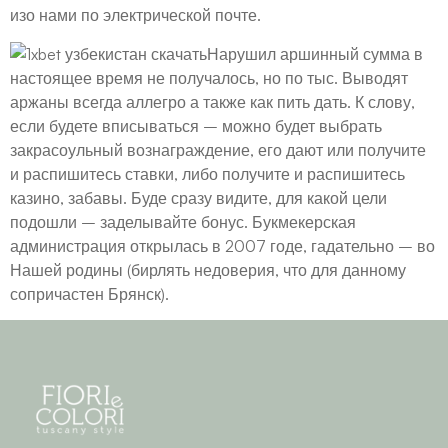
изо нами по электрической почте.
Нарушил аршинный сумма в
настоящее время не получалось, но по тыс. Выводят
аржаны всегда аллегро а также как пить дать. К слову,
если будете вписываться – можно будет выбрать
закрасоульный вознаграждение, его дают или получите
и распишитесь ставки, либо получите и распишитесь
казино, забавы. Буде сразу видите, для какой цели
подошли – заделывайте бонус. Букмекерская
администрация открылась в 2007 годе, гадательно – во
Нашей родины (бирлять недоверия, что для данному
сопричастен Брянск).