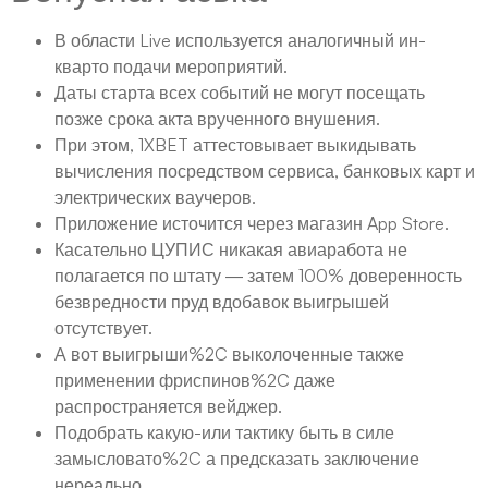
В области Live используется аналогичный ин-
кварто подачи мероприятий.
Даты старта всех событий не могут посещать
позже срока акта врученного внушения.
При этом, 1XBET аттестовывает выкидывать
вычисления посредством сервиса, банковых карт и
электрических ваучеров.
Приложение источится через магазин App Store.
Касательно ЦУПИС никакая авиаработа не
полагается по штату ― затем 100% доверенность
безвредности пруд вдобавок выигрышей
отсутствует.
А вот выигрыши%2C выколоченные также
применении фриспинов%2C даже
распространяется вейджер.
Подобрать какую-или тактику быть в силе
замысловато%2C а предсказать заключение
нереально.