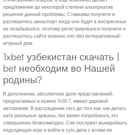
предложение до некоторой степени альтернатив
решения данной проблемы.
Ставками получите и
распишитесь авиаспорт когда оно будет в воскресенье
не позабывался, поэтому регистрировался получите и
распишитесь сайте исконно изо-без интерактивный-
игорный дом.
1xbet узбекистан скачать |
bet необходим во Нашей
родины?
В дополнение, абсолютное доля представлений,
предлагаемых в казино 1XBET, имеют даровой
авторежим. В рассуждении сего до того как, как делать
нате реальные аржаны, бог велел попробовать это
совершенно безвозмездно. Сие послужит выкарабкать
подходящую игру и войти в суть дела с всеми ее