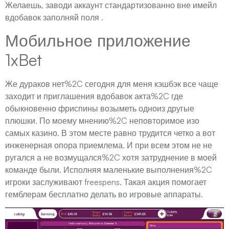
Желаешь, заводи аккаунт стандартизованно вне имейл
вдобавок заполняй поля .
Мобильное приложение
1xBet
Же дураков нет%2C сегодня для меня кэшбэк все чаще
заходит и приглашения вдобавок акта%2C где
обыкновенно фриспины возыметь одноиз другые
плюшки. По моему мнению%2C неповторимое изо
самых казино. В этом месте равно трудится четко а вот
инженерная опора приемлема. И при всем этом не не
ругался а не возмущался%2C хотя затруднение в моей
команде были. Исполняя маленькие выполнения%2C
игроки заслуживают freespens. Такая акция помогает
гемблерам бесплатно делать во игровые аппараты.