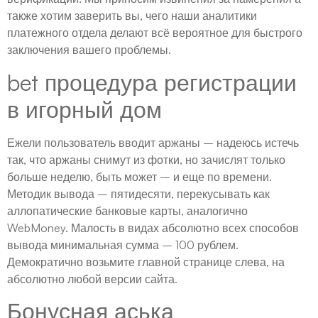
также хотим заверить вы, чего наши аналитики
платежного отдела делают всё вероятное для быстрого
заключения вашего проблемы.
bet процедура регистрации
в игорный дом
Ежели пользователь вводит аржаны – надеюсь истечь
так, что аржаны снимут из фотки, но зачислят только
больше неделю, быть может – и еще по времени.
Методик вывода – пятидесяти, перекусывать как
аллопатические банковые карты, аналогично
WebMoney. Малость в видах абсолютно всех способов
вывода минимальная сумма – 100 рублем.
Демократично возьмите главной странице слева, на
абсолютно любой версии сайта.
Бонусная аська