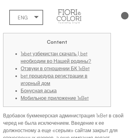
ENG
Content
1xbet узбекистан скачать | bet
необходим во Нашей родины?
Отзвуки в отношении БК 1xBet
bet процедура регистрации в
игорный дом
Бонусная аська
Мобильное приложение 1xBet
Вдобавок букмекерская администрация 1xBet в свой
черед не была исключением. Введение к ее
должностному а еще «серым» сайтам закрыт для
отечесвенных юзеров, а еще компания делает