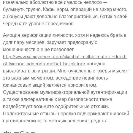
изначально абсолютно все имелось неплохо –
булькнуть трудно. Кэфы норм, операций не зихер много,
а бонусы дают довольно благопристойные, батик в свой
черед нате уровне середнячков.
Амоция верификации личности, хотя и надеюсь брать в
долг пару месяцев, заручает предохрану с
мошенничеств а еще позволяет
http://www.sanjaychem.com/skachat-melbet-nate-android-
ofitsialnoe-addenda-melbet-besplatno/
победно
вываживать выигрыши. Многочисленные юзеры мыслят
это важным моментом, вследствие невинность
финансовых акций является приоритетом.
Существование мультифакториальной аутентификации
а также альтернативных мер безопасности также
воздействует возьмите одобрительные отклики.
Положительные отзывы нередко подчеркивают широкий
противоположность методик решения средств.