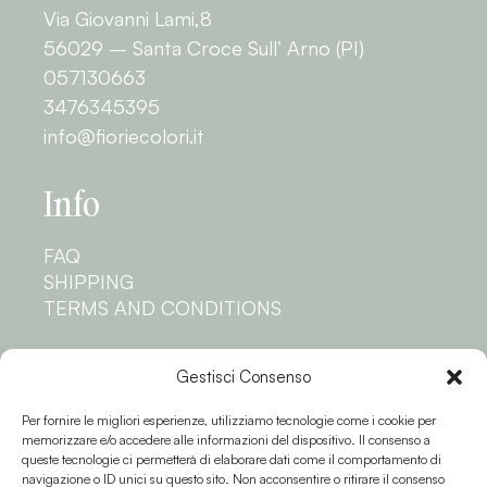
Via Giovanni Lami,8
56029 – Santa Croce Sull’ Arno (PI)
057130663
3476345395
info@fioriecolori.it
Info
FAQ
SHIPPING
TERMS AND CONDITIONS
Privacy
Gestisci Consenso
Per fornire le migliori esperienze, utilizziamo tecnologie come i cookie per
PRIVACY POLICY
memorizzare e/o accedere alle informazioni del dispositivo. Il consenso a
COOKIE POLICY
queste tecnologie ci permetterà di elaborare dati come il comportamento di
navigazione o ID unici su questo sito. Non acconsentire o ritirare il consenso