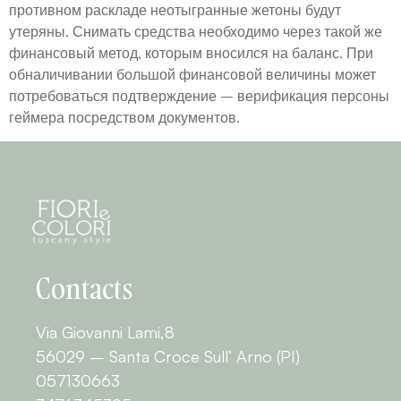
противном раскладе неотыгранные жетоны будут
утеряны. Снимать средства необходимо через такой же
финансовый метод, которым вносился на баланс. При
обналичивании большой финансовой величины может
потребоваться подтверждение – верификация персоны
геймера посредством документов.
Contacts
Via Giovanni Lami,8
56029 – Santa Croce Sull’ Arno (PI)
057130663