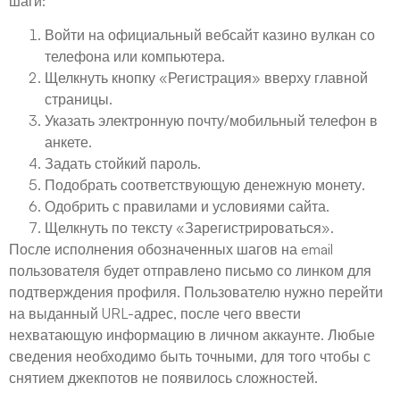
шаги:
Войти на официальный вебсайт казино вулкан со
телефона или компьютера.
Щелкнуть кнопку «Регистрация» вверху главной
страницы.
Указать электронную почту/мобильный телефон в
анкете.
Задать стойкий пароль.
Подобрать соответствующую денежную монету.
Одобрить с правилами и условиями сайта.
Щелкнуть по тексту «Зарегистрироваться».
После исполнения обозначенных шагов на email
пользователя будет отправлено письмо со линком для
подтверждения профиля. Пользователю нужно перейти
на выданный URL-адрес, после чего ввести
нехватающую информацию в личном аккаунте. Любые
сведения необходимо быть точными, для того чтобы с
снятием джекпотов не появилось сложностей.