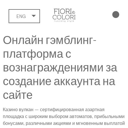
ENG
Онлайн гэмблинг-
платформа с
вознаграждениями за
создание аккаунта на
сайте
Казино вулкан – сертифицированная азартная
площадка с широким выбором автоматов, прибыльными
бонусами, различными акциями и мгновенным выплатой