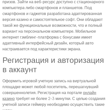
призов. Зайти на веб-ресурс доступно с стационарного
компьютера либо смартфонов и планшетов. Под
смартфонов и гаджетов разработана адаптированная
версия казино и самостоятельное софт. Они обладают
такой же функциональные возможности, что и полный
вариант на персональном компьютере. Мобильное
интернет гэмблинг-платформа с бонусами имеет
адаптивный интерфейсный дизайн, который авто
настраивается под характеристики экрана.
Регистрация и авторизация
в аккаунт
Оформить игровой учетную запись на виртуальной
площадке может любой посетитель, перешагнувший
совершеннолетия. Регистрация на портале
онлайн
казино
требует не более 2-3 минутки. С целью создания
учетной записи геймеру необходимо осуществить такие