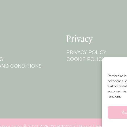
Privacy
PRIVACY POLICY
NG
COOKIE POLICY
AND CONDITIONS
Per fornire l
accedere alle
elaborare dat
acconsentire 
funzioni.
Ac
Fiori e colori © 2023 P.IVA 02174810503 |
Privacy
| Made by Sinapp