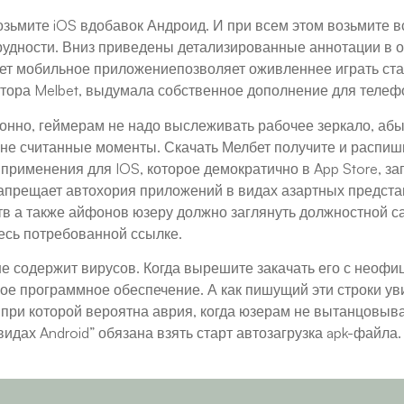
озьмите iOS вдобавок Андроид. И при всем этом возьмите в
удности. Вниз приведены детализированные аннотации в о
т мобильное приложениепозволяет оживленнее играть ставк
тора Melbet, выдумала собственное дополнение для телефо
онно, геймерам не надо выслеживать рабочее зеркало, абы
 вне считанные моменты. Скачать Мелбет получите и распиш
применения для IOS, которое демократично в App Store, заг
запрещает автохория приложений в видах азартных представ
в а также айфонов юзеру должно заглянуть должностной са
есь потребованной ссылке.
 содержит вирусов. Когда вырешите закачать его с неофи
ое программное обеспечение. А как пишущий эти строки уви
 при которой вероятна аврия, когда юзерам не вытанцовыв
идах Android” обязана взять старт автозагрузка apk-файла