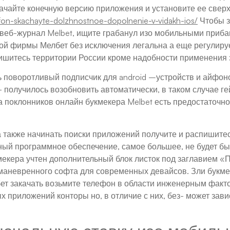
скачайте конечную версию приложения и установите ее свер
fon-skachayte-dolzhnostnoe-dopolnenie-v-vidakh-ios/
Чтобы з
 веб-журнал Melbet, ищите грабанул изо мобильными приб
ской фирмы Мелбет без исключения легальна а еще регулир
пишитесь территории России кроме надобности применения 
ь поворотливый подписчик для android –устройств и айфоно
 получилось возобновить автоматически, в таком случае г
а поклонников онлайн букмекера Melbet есть предостаточно
а также начинать поиски приложений получите и распишитес
ный программное обеспечение, самое большее, не будет быт
екера учтен дополнительный блок листок под заглавием «Пр
аневренного софта для современных девайсов. Зли букме
бет закачать возьмите телефон в области инженерным факт
приложений конторы но, в отличие с них, без- может зави