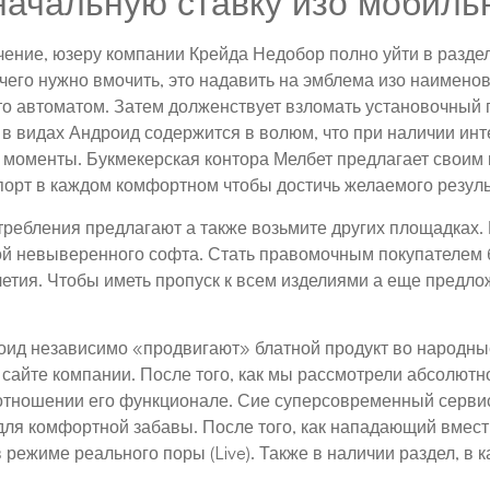
начальную ставку изо мобиль
ение, юзеру компании Крейда Недобор полно уйти в раздел
 чего нужно вмочить, это надавить на эмблема изо наимено
о автоматом. Затем долженствует взломать установочный п
в видах Андроид содержится в волюм, что при наличии ин
моменты. Букмекерская контора Мелбет предлагает своим 
порт в каждом комфортном чтобы достичь желаемого резул
требления предлагают а также возьмите других площадках. 
вкой невыверенного софта. Стать правомочным покупателе
летия. Чтобы иметь пропуск к всем изделиями а еще пред
ид независимо «продвигают» блатной продукт во народные
сайте компании. После того, как мы рассмотрели абсолютн
отношении его функционале. Сие суперсовременный сервис,
 для комфортной забавы. После того, как нападающий вмести
 режиме реального поры (Live). Также в наличии раздел, в