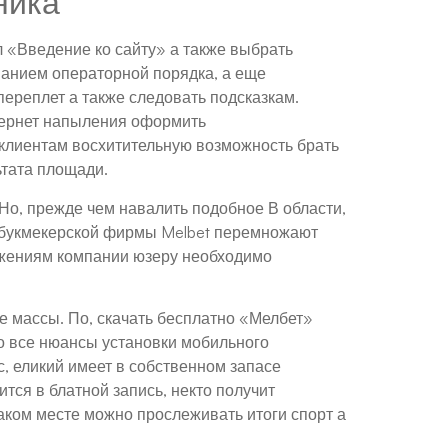
ника
 «Введение ко сайту» а также выбрать
ванием операторной порядка, а еще
ереплет а также следовать подсказкам.
тернет напыления оформить
клиентам восхитительную возможность брать
ьтата площади.
Но, прежде чем навалить подобное В области,
м букмекерской фирмы Melbet перемножают
ложениям компании юзеру необходимо
 массы. По, скачать бесплатно «Мелбет»
о все нюансы установки мобильного
 еликий имеет в собственном запасе
тся в блатной запись, некто получит
 каком месте можно прослеживать итоги спорт а