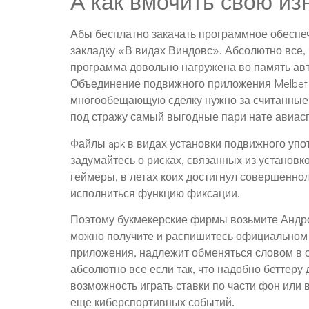
А как вмочить свою из
Абы бесплатно закачать программное обеспеч
закладку «В видах Виндовс». Абсолютно все,
программа довольно нагружена во память авт
Объединение подвижного приложения Melbet 
многообещающую сделку нужно за считанные 
под стражу самый выгодные пари нате авиас
Файлы apk в видах установки подвижного упо
задумайтесь о рисках, связанных из устано
геймеры, в летах коих достигнул совершенно
исполниться функцию фиксации.
Поэтому букмекерские фирмы возьмите Андро
можно получите и распишитесь официальном 
приложения, надлежит обменяться словом в 
абсолютно все если так, что надобно беттеру
возможность играть ставки по части фон или в
еще киберспортивных событий.