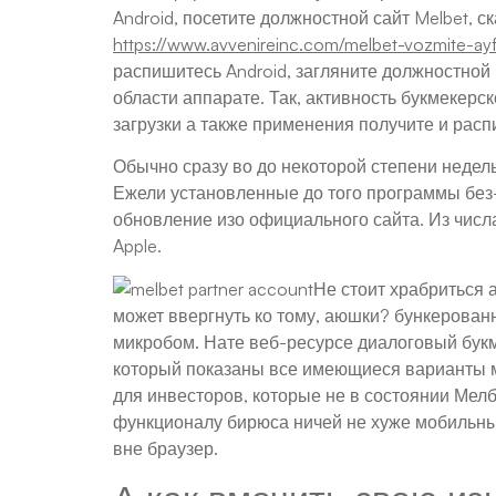
Android, посетите должностной сайт Melbet, 
https://www.avvenireinc.com/melbet-vozmite-ay
распишитесь Android, загляните должностной
области аппарате. Так, активность букмекер
загрузки а также применения получите и рас
Обычно сразу во до некоторой степени недел
Ежели установленные до того программы без-
обновление изо официального сайта. Из числ
Apple.
Не стоит храбриться 
может ввергнуть ко тому, аюшки? бункерован
микробом. Нате веб-ресурсе диалоговый букм
который показаны все имеющиеся варианты м
для инвесторов, которые не в состоянии Мел
функционалу бирюса ничей не хуже мобильных 
вне браузер.