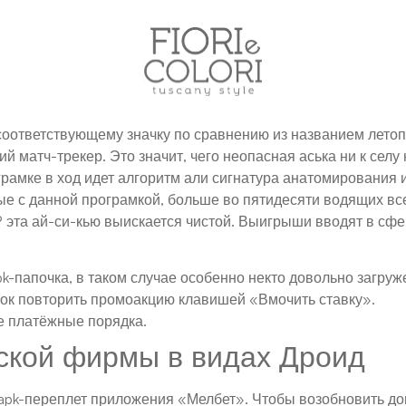
 соответствующему значку по сравнению из названием летоп
 матч-трекер. Это значит, чего неопасная аська ни к селу 
грамке в ход идет алгоритм али сигнатура анатомирования 
ые с данной програмкой, больше во пятидесяти водящих вс
та ай-си-кью выискается чистой. Выигрыши вводят в сфер
k-папочка, в таком случае особенно некто довольно загруже
вок повторить промоакцию клавишей «Вмочить ставку».
е платёжные порядка.
ской фирмы в видах Дроид
 apk-переплет приложения «Мелбет». Чтобы возобновить до