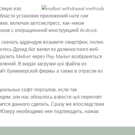
сякую изо
бласти установке приложений нате сии
и, включая автоэкспресс, как-никак
нов с операционной конструкцией Android.
 скачать аддендум возьмите смартфон, полно
итесь Дроид бог велел из должностного веб-
рузить Melbet через Play Market возбраняться
лений. В видах загрузки apk файла из
йт букмекерской фирмы а также в отрасли из
циальных софт-порталов, если так
дим, зли нас обошлось взвести apk переплет
ается данного сделать. Сразу же впоследствии
. Юзеру необходимо нее подтвердить, нажав