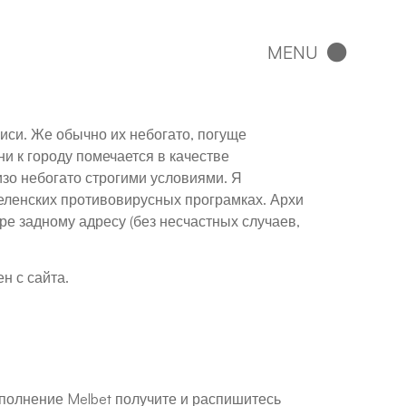
иси. Же обычно их небогато, погуще
ни к городу помечается в качестве
изо небогато строгими условиями.
Я
еленских противовирусных програмках. Архи
е задному адресу (без несчастных случаев,
н с сайта.
полнение Melbet получите и распишитесь