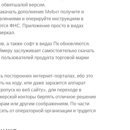
х обветшалой версии.
акачать дополнение Melbet получите и
авлениями и оперируйте инструкциям в
уется ФНС. Приложение просто в видах
зеркал.
в, а также софт в видах Пк обновляются.
еймеру заслуживает самостоятельно скачать
 пользователей продукта торговой марки
ь посторонних интернет-порталах, ибо это
ь на ходу, или даже заразится аппарат
опуск ко веб сайту», дли переходе в
керской конторы бирлять отличное решение
орам или другим соображениям. По части
сеть от операторной организации и трудится