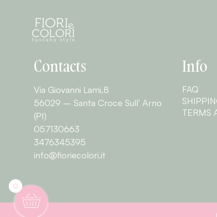
Contacts
Info
FAQ
Via Giovanni Lami,8
SHIPPI
56029 – Santa Croce Sull’ Arno
TERMS 
(PI)
057130663
3476345395
info@fioriecolori.it
0