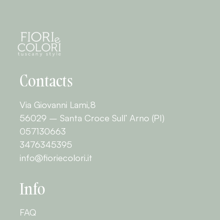
Contacts
Via Giovanni Lami,8
56029 – Santa Croce Sull’ Arno (PI)
057130663
3476345395
info@fioriecolori.it
Info
FAQ