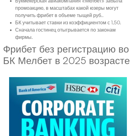
Букмекерская авиакомпания «Мелбет» забыла
промоакцию, в масштабах какой юзеры могут
получить фрибет в объеме тыщей руб..
БК учитывает ставки из коэффициентом с 1,50.
Сначала гостинец отыгрывается по законам
фирмы.
Фрибет без регистрацию во
БК Мелбет в 2025 возрасте