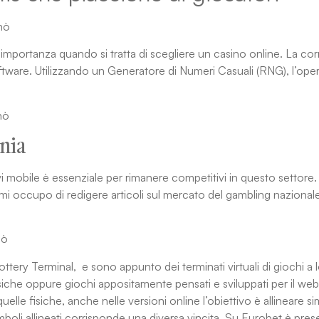
ia importanza quando si tratta di scegliere un casino online. La co
oftware. Utilizzando un Generatore di Numeri Casuali (RNG), l’oper
nia
i mobile è essenziale per rimanere competitivi in questo settore. 
i occupo di redigere articoli sul mercato del gambling nazionale 
ttery Terminal, e sono appunto dei terminati virtuali di giochi a lo
fisiche oppure giochi appositamente pensati e sviluppati per il
le fisiche, anche nelle versioni online l’obiettivo è allineare simb
boli allineati corrisponde una diversa vincita. Su Eurobet è pre