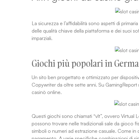
La sicurezza e l’affidabilità sono aspetti di primar
delle qualità chiave della piattaforma e dei suoi s
imparziali.
Giochi più popolari in Germa
Un sito ben progettato e ottimizzato per dispositiv
Copywriter da oltre sette anni. Su GamingReport m
casinò online.
Questi giochi sono chiamati “vlt”, ovvero Virtual Lo
possono trovare nelle tradizionali sale da gioco 
simboli o numeri ad estrazione casuale. Come in quel
pagamento. A varie specifiche combinazioni di sim