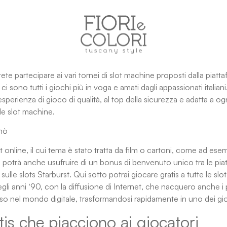
te partecipare ai vari tornei di slot machine proposti dalla piattaf
ci sono tutti i giochi più in voga e amati dagli appassionati ital
ienza di gioco di qualità, al top della sicurezza e adatta a ogni 
e slot machine.
ot online, il cui tema è stato tratta da film o cartoni, come ad
 potrà anche usufruire di un bonus di benvenuto unico tra le piatt
 sulle slots Starburst. Qui sotto potrai giocare gratis a tutte le s
egli anni ‘90, con la diffusione di Internet, che nacquero anche 
esso nel mondo digitale, trasformandosi rapidamente in uno dei gio
tis che piacciono ai giocatori