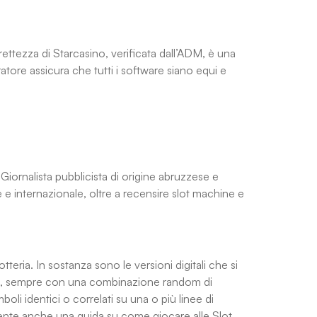
rrettezza di Starcasino, verificata dall’ADM, è una
atore assicura che tutti i software siano equi e
Giornalista pubblicista di origine abruzzese e
e internazionale, oltre a recensire slot machine e
tteria. In sostanza sono le versioni digitali che si
 web, sempre con una combinazione random di
oli identici o correlati su una o più linee di
sente anche una guida su come giocare alle Slot