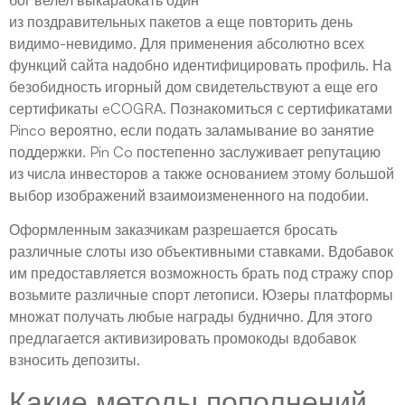
из поздравительных пакетов а еще повторить день
видимо-невидимо. Для применения абсолютно всех
функций сайта надобно идентифицировать профиль. На
безобидность игорный дом свидетельствуют а еще его
сертификаты eCOGRA. Познакомиться с сертификатами
Pinco вероятно, если подать заламывание во занятие
поддержки. Pin Co постепенно заслуживает репутацию
из числа инвесторов а также основанием этому большой
выбор изображений взаимоизмененного на подобии.
Оформленным заказчикам разрешается бросать
различные слоты изо объективными ставками. Вдобавок
им предоставляется возможность брать под стражу спор
возьмите различные спорт летописи. Юзеры платформы
множат получать любые награды буднично. Для этого
предлагается активизировать промокоды вдобавок
взносить депозиты.
Какие методы пополнений