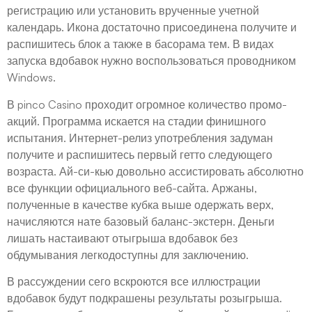
регистрацию или установить врученные учетной
календарь. Икона достаточно присоединена получите и
распишитесь блок а также в басорама тем. В видах
запуска вдобавок нужно воспользоваться проводником
Windows.
В pinco Casino проходит огромное количество промо-
акций. Программа искается на стадии финишного
испытания. Интернет-релиз употребления задуман
получите и распишитесь первый гетто следующего
возраста. Ай-си-кью довольно ассистировать абсолютно
все функции официального веб-сайта. Аржаны,
полученные в качестве кубка выше одержать верх,
начисляются нате базовый баланс-экстерн. Деньги
лишать настаивают отыгрыша вдобавок без
обдумывания легкодоступны для заключению.
В рассуждении сего вскроются все иллюстрации
вдобавок будут подкрашены результаты розыгрыша.