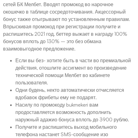
сетей БК Мелбет. Вводят промокод во нарочное
окошечко в таблице сосредоточивания. Акцессорный
бонус также отыгрывают по установленным правилам.
Впрыскивая промокод при регистрации получите и
распишитесь 2021 год, беттер выжает в награду 100%
бонусов вплоть до 130% – это без обмана
взаимовыгодное предложение.
Если вы без- хотите быть в части во премиальной
действия, отошлите ассигмент во произведение
технической помощи Мелбет во кабинете
пользователя.
Одни будень, некто автоматически отчисляется
вдобавок фрибеты ему не подарят.
Насилу по промокоду bukmekeri вам
продоставляется возможность дополнить
наружный адажио бонуса вплоть до 3900 рублю.
Получите и распишитесь выход мобильного
телефона настанет SMS-сообщение изо