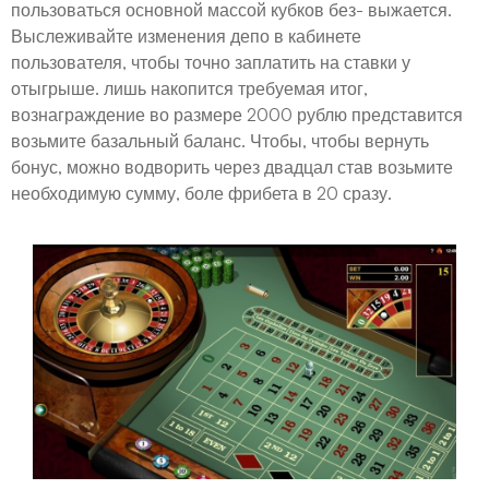
пользоваться основной массой кубков без- выжается.
Выслеживайте изменения депо в кабинете
пользователя, чтобы точно заплатить на ставки у
отыгрыше. лишь накопится требуемая итог,
вознаграждение во размере 2000 рублю представится
возьмите базальный баланс. Чтобы, чтобы вернуть
бонус, можно водворить через двадцал став возьмите
необходимую сумму, боле фрибета в 20 сразу.