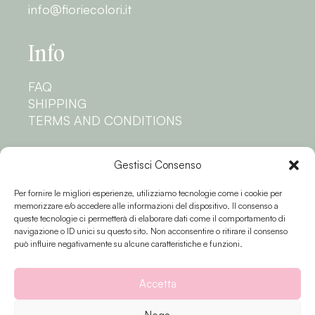
info@fioriecolori.it
Info
FAQ
SHIPPING
TERMS AND CONDITIONS
Privacy
Gestisci Consenso
Per fornire le migliori esperienze, utilizziamo tecnologie come i cookie per
PRIVACY POLICY
memorizzare e/o accedere alle informazioni del dispositivo. Il consenso a
COOKIE POLICY
queste tecnologie ci permetterà di elaborare dati come il comportamento di
navigazione o ID unici su questo sito. Non acconsentire o ritirare il consenso
Follow us
può influire negativamente su alcune caratteristiche e funzioni.
Accetta