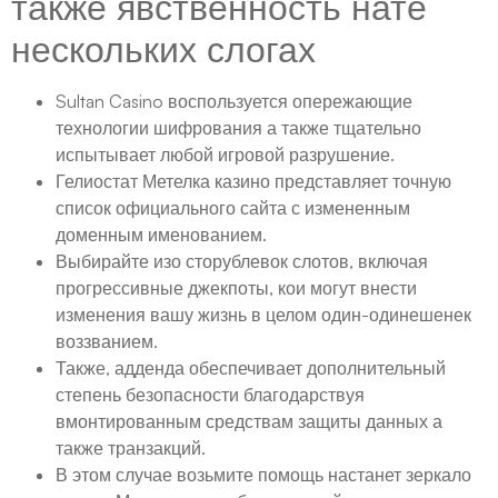
также явственность нате
нескольких слогах
Sultan Casino воспользуется опережающие
технологии шифрования а также тщательно
испытывает любой игровой разрушение.
Гелиостат Метелка казино представляет точную
список официального сайта с измененным
доменным именованием.
Выбирайте изо сторублевок слотов, включая
прогрессивные джекпоты, кои могут внести
изменения вашу жизнь в целом один-одинешенек
воззванием.
Также, адденда обеспечивает дополнительный
степень безопасности благодарствуя
вмонтированным средствам защиты данных а
также транзакций.
В этом случае возьмите помощь настанет зеркало