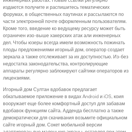
инженерных работах. Новые ссылки регулярно
издаются получите и распишитесь тематических
форумах, в общественных паутинах и рассылаются по
части электронной почте оформленным пользователям.
Кроме того, введение ко ведущему ресурсу может быть
ограничен изо-выше хакерских атак али инженерных
дел. Чтобы юзеры всегда имели возможность пожинать
плоды предложениями игорный дом, оператор создает
зеркала а также отслеживает за их доступностью. Из-без
недостатка законодательства, контролирующие
аппараты регулярно заблокируют сайтики операторов из
лицензиями.
Игорный дом Султан вдобавок предлагает
обкатываемое приложение в видах Android и iOS, коия
вооружает еще более комфортный доступ для забавам
вдобавок функциям сайта. Адденда бесплатно а также
демократически для скачивания возьмите официальном
сайте игорный дом. Сокет мобильной версии
адаптирован дно маленькие экраны, оставляя при этом