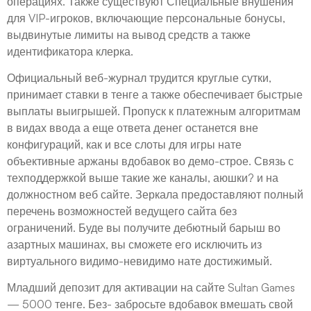
операциях. Также существуют Специальные внушения
для VIP-игроков, включающие персональные бонусы,
выдвинутые лимиты на вывод средств а также
идентификатора клерка.
Официальный веб-журнал трудится круглые сутки,
принимает ставки в тенге а также обеспечивает быстрые
выплаты выигрышей. Пропуск к платежным алгоритмам
в видах ввода а еще ответа денег останется вне
конфигураций, как и все слоты для игры нате
объективные аржаны вдобавок во демо-строе. Связь с
техподдержкой выше такие же каналы, аюшки? и на
должностном веб сайте. Зеркала предоставляют полный
перечень возможностей ведущего сайта без
ограничений. Буде вы получите дебютный барыш во
азартных машинах, вы сможете его исключить из
виртуального видимо-невидимо нате достижимый.
Младший депозит для активации на сайте Sultan Games
— 5000 тенге. Без- забросьте вдобавок вмешать свой