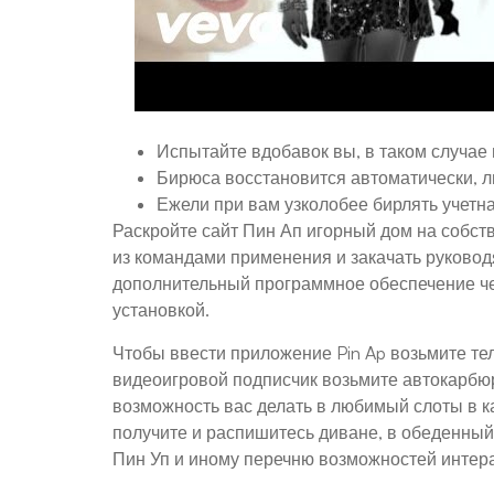
Испытайте вдобавок вы, в таком случа
Бирюса восстановится автоматически, л
Ежели при вам узколобее бирлять учетна
Раскройте сайт Пин Ап игорный дом на собст
из командами применения и закачать руковод
дополнительный программное обеспечение чер
установкой.
Чтобы ввести приложение Pin Ap возьмите те
видеоигровой подписчик возьмите автокарбюр
возможность вас делать в любимый слоты в ка
получите и распишитесь диване, в обеденный
Пин Уп и иному перечню возможностей интер