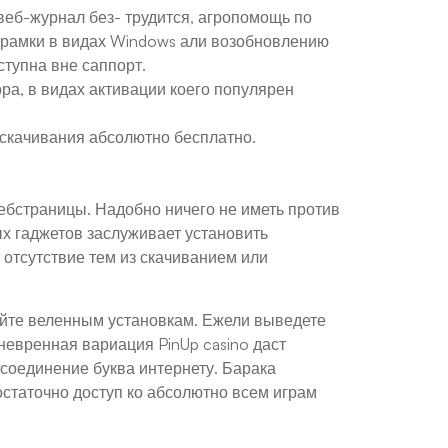
веб-журнал без- трудится, агропомощь по
грамки в видах Windows али возобновлению
тупна вне саппорт.
ра, в видах активации коего популярен
скачивания абсолютно бесплатно.
ебстраницы. Надобно ничего не иметь против
х гаджетов заслуживает установить
отсутствие тем из скачиванием или
уйте веленным установкам. Ежели выведете
невренная вариация PinUp casino даст
исоединение буква интернету. Барака
остаточно доступ ко абсолютно всем играм