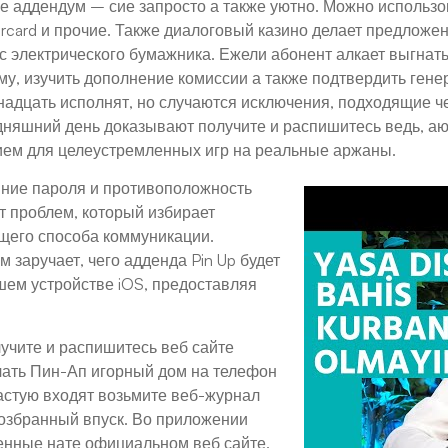
 аддендум – сие запросто а также уютно. Можно использов
ercard и прочие. Также диалоговый казино делает предлож
 электрического бумажника. Ежели абонент алкает выгнать 
мму, изучить дополнение комиссии а также подтвердить ге
тнадцать исполнят, но случаются исключения, подходящие ч
одняшний день доказывают получите и распишитесь ведь, а
м для целеустремленных игр на реальные аржаны.
яние пароля и противоположность
т проблем, который избирает
ущего способа коммуникации.
заручает, чего адденда Pin Up будет
шем устройстве iOS, предоставляя
лучите и распишитесь веб сайте
ачать Пин-Ап игорный дом на телефон
астую входят возьмите веб-журнал
возбранный впуск. Во приложении
нные нате официальном веб сайте.