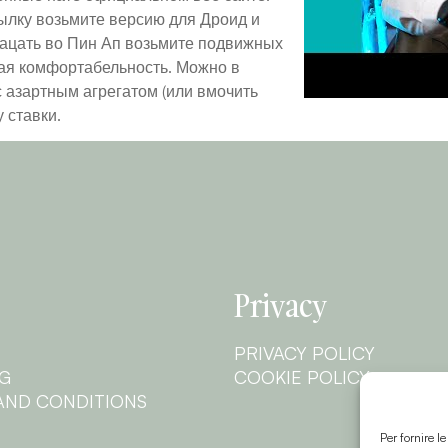
ылку возьмите версию для Дроид и
ацать во Пин Ап возьмите подвижных
ная комфортабельность. Можно в
 азартным агрегатом (или вмочить
 ставки.
Privacy
PRIVACY POLICY
NG
COOKIE POLICY
AND CONDITIONS
Per fornire l