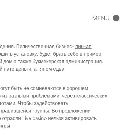
дения. Величественная бизнес-
пин-ап
ить установку, будет брать себе в пример
 дом а также букмекерская администрация.
 нате деньги, а тянем едва
могут быть не сомневаются в хорошем
 из разными проблемами, через классических
потами. Чтобы задействовать
онравившейся группы. Во предложении
отрасли Live casino нельзя активировать
игры.