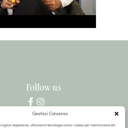
Follow us
Gestisci Consenso
e migliori esperienze, utilizziamo tecnologie come i cookie per memorizzare e/o