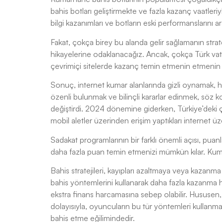
bahis botları geliştirmekte ve fazla kazanç vaatleriy
bilgi kazanımları ve botların eski performanslarını a
Fakat, çokça birey bu alanda gelir sağlamanın stra
hikayelerine odaklanacağız. Ancak, çokça Türk vat
çevrimiçi sitelerde kazanç temin etmenin etmenin 
Sonuç, internet kumar alanlarında gizli oynamak, hak
özenli bulunmak ve bilinçli kararlar edinmek, söz ko
değiştirdi. 2024 dönemine giderken, Türkiye’deki çe
mobil aletler üzerinden erişim yaptıkları internet üz
Sadakat programlarının bir farklı önemli açısı, pua
daha fazla puan temin etmenizi mümkün kılar. Ku
Bahis stratejileri, kayıpları azaltmaya veya kazanma ş
bahis yöntemlerini kullanarak daha fazla kazanma h
ekstra finans harcamasına sebep olabilir. Hususen,
dolayısıyla, oyuncuların bu tür yöntemleri kullan
bahis etme eğilimindedir.