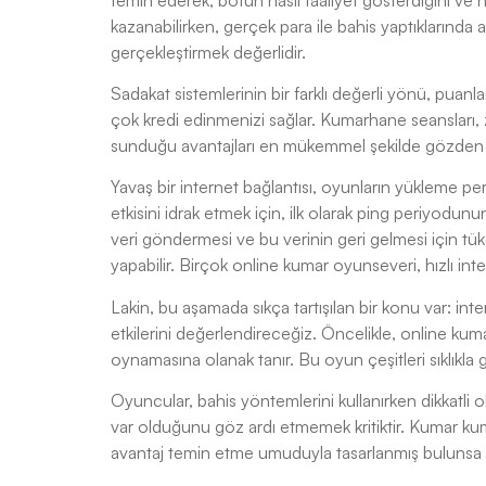
kazanabilirken, gerçek para ile bahis yaptıklarında
gerçekleştirmek değerlidir.
Sadakat sistemlerinin bir farklı değerli yönü, puan
çok kredi edinmenizi sağlar. Kumarhane seansları, z
sunduğu avantajları en mükemmel şekilde gözden ge
Yavaş bir internet bağlantısı, oyunların yükleme per
etkisini idrak etmek için, ilk olarak ping periyodun
veri göndermesi ve bu verinin geri gelmesi için tüke
yapabilir. Birçok online kumar oyunseveri, hızlı inter
Lakin, bu aşamada sıkça tartışılan bir konu var: in
etkilerini değerlendireceğiz. Öncelikle, online kum
oynamasına olanak tanır. Bu oyun çeşitleri sıklıkla ge
Oyuncular, bahis yöntemlerini kullanırken dikkatli 
var olduğunu göz ardı etmemek kritiktir. Kumar kumar
avantaj temin etme umuduyla tasarlanmış bulunsa da, 