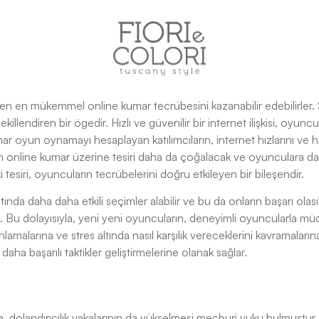
 en en mükemmel online kumar tecrübesini kazanabilir edebilirler.
killendiren bir ögedir. Hızlı ve güvenilir bir internet ilişkisi, oyun
ar oyun oynamayı hesaplayan katılımcıların, internet hızlarını ve ha
ızının online kumar üzerine tesiri daha da çoğalacak ve oyuncular
 tesiri, oyuncuların tecrübelerini doğru etkileyen bir bileşendir.
nda daha daha etkili seçimler alabilir ve bu da onların başarı olasıl
 Bu dolayısıyla, yeni yeni oyuncuların, deneyimli oyuncularla müc
amalarına ve stres altında nasıl karşılık vereceklerini kavramaların
aha başarılı taktikler geliştirmelerine olanak sağlar.
 dolandırıcılık vakalarının da yükselmesi mecburi vuku bulmuştur. B