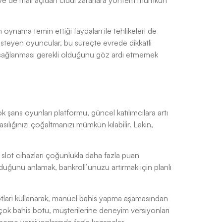
oynama temin ettiği faydaları ile tehlikeleri de
steyen oyuncular, bu süreçte evrede dikkatli
li sağlanması gerekli olduğunu göz ardı etmemek
k şans oyunları platformu, güncel katılımcılara artı
asılığınızı çoğaltmanızı mümkün kılabilir. Lakin,
a, slot cihazları çoğunlukla daha fazla puan
duğunu anlamak, bankroll’unuzu artırmak için planlı
 botları kullanarak, manuel bahis yapma aşamasından
irçok bahis botu, müşterilerine deneyim versiyonları
deneme versiyonlarında fazla kazançlar