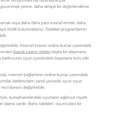
ne güvenmek yerine, daha detaylı bir değerlendirme
un oynamak veya daha daha para masraf etmek, daha
ya titizlik bulunmalısınız. Sadakat programlarının
dir.
iştirebilir. İnternet hızının online kumar üzerindeki
zerinden
lisanslı casino siteleri
başka bir ekipmana
 katılımcının oyun içerisindeki başarısına kötü etki
zıda, internet bağlantının online kumar üzerindeki
formlar, katılımcıların sanal çevrede oyun oyun
tecrübesini değiştirebilir.
ariyle, kumarhanelerdeki oyunların eğlence niyetli
 daima vardır. Bahis taktikleri, oyunculara bir