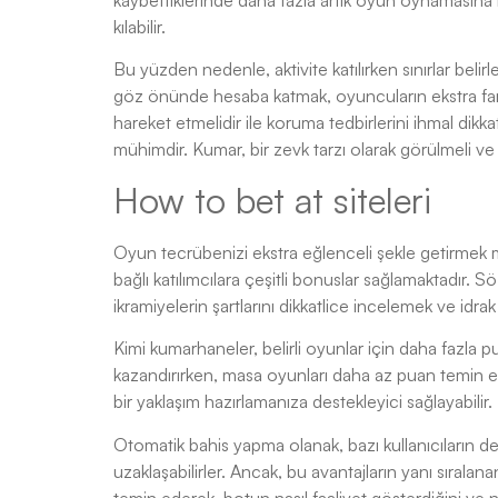
kılabilir.
Bu yüzden nedenle, aktivite katılırken sınırlar beli
göz önünde hesaba katmak, oyuncuların ekstra fark
hareket etmelidir ile koruma tedbirlerini ihmal di
mühimdir. Kumar, bir zevk tarzı olarak görülmeli ve
How to bet at siteleri
Oyun tecrübenizi ekstra eğlenceli şekle getirmek mak
bağlı katılımcılara çeşitli bonuslar sağlamaktadır. S
ikramiyelerin şartlarını dikkatlice incelemek ve idra
Kimi kumarhaneler, belirli oyunlar için daha fazla pu
kazandırırken, masa oyunları daha az puan temin ed
bir yaklaşım hazırlamanıza destekleyici sağlayabilir.
Otomatik bahis yapma olanak, bazı kullanıcıların de
uzaklaşabilirler. Ancak, bu avantajların yanı sırala
temin ederek, botun nasıl faaliyet gösterdiğini ve 