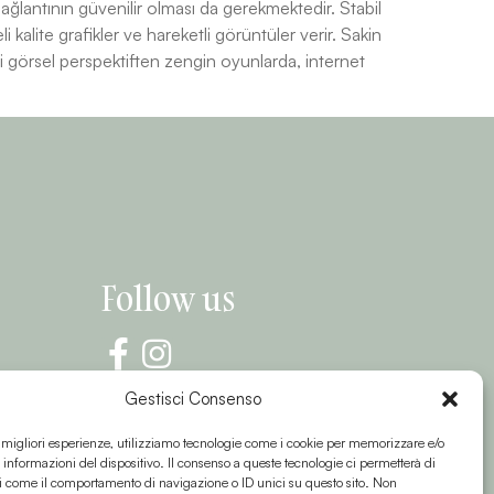
ağlantının güvenilir olması da gerekmektedir. Stabil
i kalite grafikler ve hareketli görüntüler verir. Sakin
 gibi görsel perspektiften zengin oyunlarda, internet
Follow us
Gestisci Consenso
e migliori esperienze, utilizziamo tecnologie come i cookie per memorizzare e/o
 informazioni del dispositivo. Il consenso a queste tecnologie ci permetterà di
i come il comportamento di navigazione o ID unici su questo sito. Non