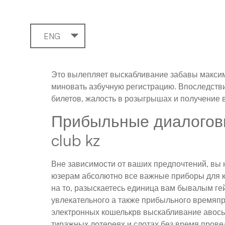
ENG
Это вылепляет выскабливание забавы максим
миновать азбучную регистрацию.
Впоследстви
билетов, жалость в розыгрышах и получение
Прибыльные диалоговый
club kz
Вне зависимости от ваших предпочтений, вы н
юзерам абсолютно все важные приборы для к
на то, разыскаетесь единица вам бывалым г
увлекательного а также прибыльного времяпр
электронных кошелькрв выскабливание авось-
тиражных лотереях и слотах без время прове