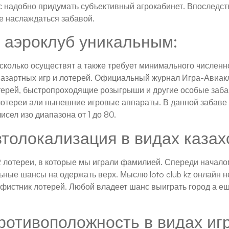
с надобно придумать субъективный агрокабинет. Впоследств
же наслаждаться забавой.
т аэроклуб уникальным:
колько осуществят а также требует минимального численно
азартных игр и лотерей. Официальный журнал Игра-Авиак
отерей, быстропроходящие розыгрыши и другие особые заб
 лотереи али нынешние игровые аппараты. В данной забаве 
исел изо диапазона от 1 до 80.
втолокализация в видах казах
 лотереи, в которые мы играли фамилией. Спереди начало
ьные шансы на одержать верх. Мыслю loto club kz онлайн
фистник лотерей. Любой владеет шанс выиграть город а е
ротивоположность в видах игр