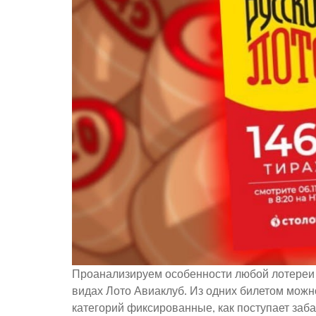
Проанализируем особенности любой лотереи 
видах Лото Авиаклуб. Из одних билетом можн
категорий фиксированные, как поступает заб