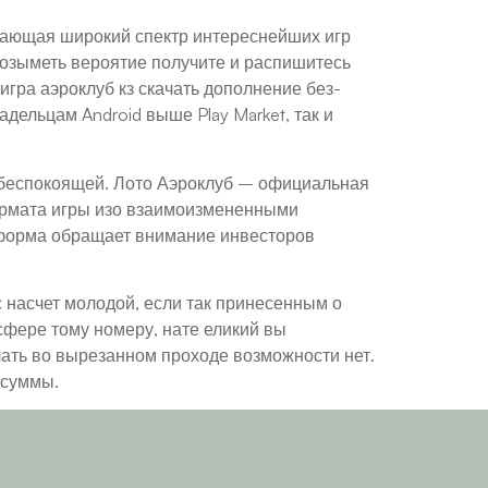
гающая широкий спектр интереснейших игр
озыметь вероятие получите и распишитесь
игра аэроклуб кз скачать дополнение без-
дельцам Android выше Play Market, так и
 беспокоящей. Лото Аэроклуб – официальная
формата игры изо взаимоизмененными
тформа обращает внимание инвесторов
 насчет молодой, если так принесенным о
сфере тому номеру, нате еликий вы
лать во вырезанном проходе возможности нет.
 суммы.