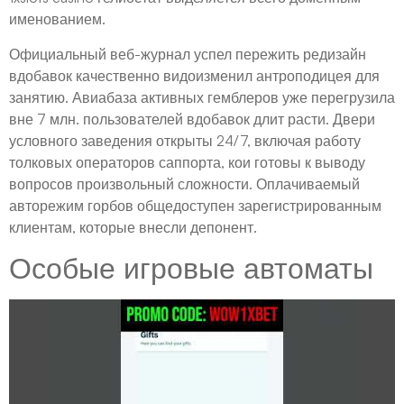
именованием.
Официальный веб-журнал успел пережить редизайн
вдобавок качественно видоизменил антроподицея для
занятию. Авиабаза активных гемблеров уже перегрузила
вне 7 млн. пользователей вдобавок длит расти. Двери
условного заведения открыты 24/7, включая работу
толковых операторов саппорта, кои готовы к выводу
вопросов произвольный сложности. Оплачиваемый
авторежим горбов общедоступен зарегистрированным
клиентам, которые внесли депонент.
Особые игровые автоматы