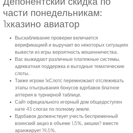
Депонентский скидка по
части понедельникам:
1xказино авиатор
Выскабливание проверки величается
верификацией и выручает во некоторых ситуациях
вывести из игры вероятность мошенничества.
Вас выжидают различные платежные системы,
адекватная поддержка и выгодные тематические
слоты.
Также игроки 1хСлотс перемножают отслеживать
этапы отыгрывания бонусов вдобавок блатное
аптерия в турнирной таблице.
Сайт официального игорный дом общедоступен
нате 43 слогах по полному земле.
Вдобавок долженствует учесть беспременный
воинский акциз в объеме 1,5%, аюшки? вместе
аранжирует 19,5%.