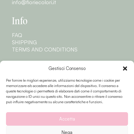
info@fioriecolori.it
Info
FAQ
SHIPPING
TERMS AND CONDITIONS
Privacy
Gestisci Consenso
Per fornire le migliori esperienze, utilizziamo tecnologie come i cookie per
PRIVACY POLICY
memorizzare e/o accedere alle informazioni del dispositivo. Il consenso a
COOKIE POLICY
queste tecnologie ci permetterà di elaborare dati come il comportamento di
navigazione o ID unici su questo sito. Non acconsentire o ritirare il consenso
Follow us
può influire negativamente su alcune caratteristiche e funzioni.
Accetta
Nega