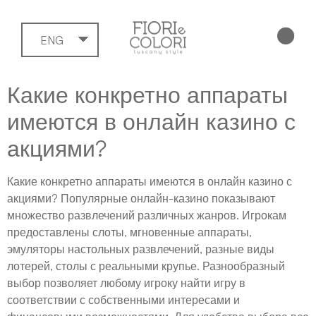
ENG
Какие конкретно аппараты
имеются в онлайн казино с
акциями?
Какие конкретно аппараты имеются в онлайн казино с
акциями? Популярные онлайн-казино показывают
множество развлечений различных жанров. Игрокам
предоставлены слоты, мгновенные аппараты,
эмуляторы настольных развлечений, разные виды
лотерей, столы с реальными крупье. Разнообразный
выбор позволяет любому игроку найти игру в
соответствии с собственными интересами и