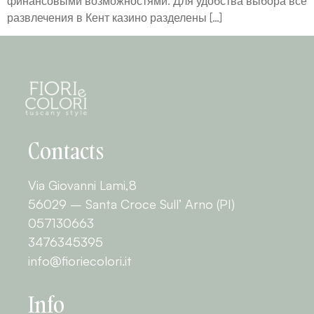
финансовыми возможностями. Для удобства выбора все
развлечения в Кент казино разделены […]
Contacts
Via Giovanni Lami,8
56029 – Santa Croce Sull’ Arno (PI)
057130663
3476345395
info@fioriecolori.it
Info