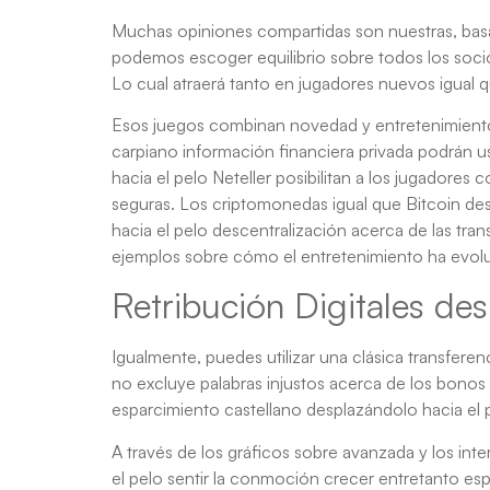
Muchas opiniones compartidas son nuestras, basa
podemos escoger equilibrio sobre todos los socio
Lo cual atraerá tanto en jugadores nuevos igual q
Esos juegos combinan novedad y entretenimiento, 
carpiano información financiera privada podrán us
hacia el pelo Neteller posibilitan a los jugador
seguras. Los criptomonedas igual que Bitcoin d
hacia el pelo descentralización acerca de las tran
ejemplos sobre cómo el entretenimiento ha evolu
Retribución Digitales de
Igualmente, puedes utilizar una clásica transferen
no excluye palabras injustos acerca de los bonos 
esparcimiento castellano desplazándolo hacia el 
A través de los gráficos sobre avanzada y los inte
el pelo sentir la conmoción crecer entretanto es