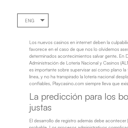
ENG
Los nuevos casinos en internet deben la culpabilida
favorece en el caso de que nos lo olvidemos ases
determinados acontecimientos salvar gente.
En D
Administración de Lotería Nacional y Casinos (AL
es importante sobre supervisar así­ como plano la
línea, y no ha transpirado la lotería nacional de
confiables, Playcasino.com siempre lleva que exist
La predicción para los b
justas
El desarrollo de registro además debe acontecer
probable. Los procesos administrativos complicad