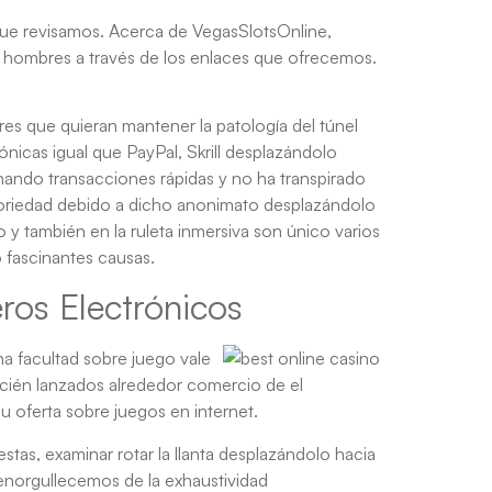
que revisamos. Acerca de VegasSlotsOnline,
o hombres a través de los enlaces que ofrecemos.
s que quieran mantener la patologí­a del túnel
ónicas igual que PayPal, Skrill desplazándolo
nando transacciones rápidas y no ha transpirado
toriedad debido a dicho anonimato desplazándolo
o y también en la ruleta inmersiva son único varios
 fascinantes causas.
ros Electrónicos
Una facultad sobre juego vale
recién lanzados alrededor comercio de el
 oferta sobre juegos en internet.
stas, examinar rotar la llanta desplazándolo hacia
 enorgullecemos de la exhaustividad