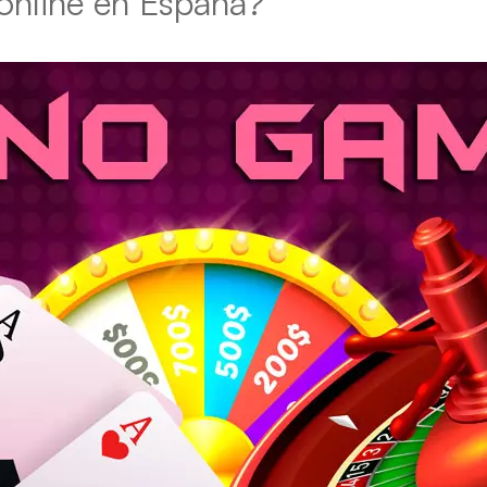
 online en España?