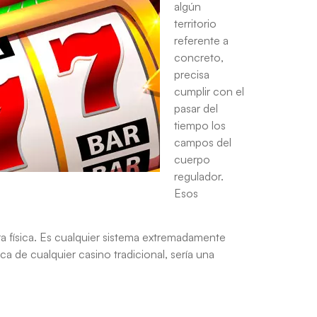
algún
territorio
referente a
concreto,
precisa
cumplir con el
pasar del
tiempo los
campos del
cuerpo
regulador.
Esos
ra física. Es cualquier sistema extremadamente
de cualquier casino tradicional, serí­a una