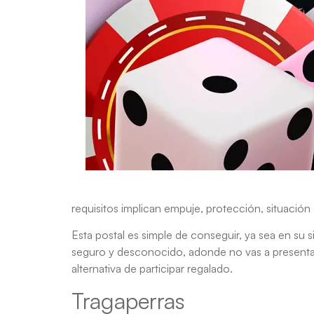
requisitos implican empuje, protección, situación 
Esta postal es simple de conseguir, ya sea en su 
seguro y desconocido, adonde no vas a presentar 
alternativa de participar regalado.
Tragaperras