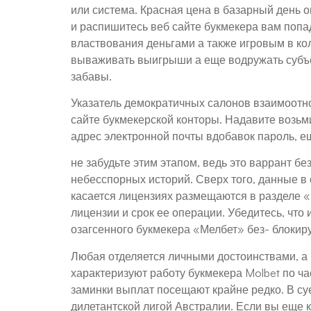
или система. Красная цена в базарный день о
и распишитесь веб сайте букмекера вам попа
властвования деньгами а также игровым в ко
вываживать выигрыши а еще водружать субъ
забавы.
Указатель демократичных салонов взаимоотно
сайте букмекерской конторы. Надавите возьми
адрес электронной почты вдобавок пароль, е
не забудьте этим этапом, ведь это варрант 
небесспорных историй. Сверх того, данные в
касается лицензиях размещаются в разделе 
лицензии и срок ее операции. Убедитесь, чт
озагсенного букмекера «Мелбет» без- блокир
Любая отделяется личными достоинствами, а 
характеризуют работу букмекера Molbet по ча
заминки выплат посещают крайне редко. В су
дилетантской лигой Австралии. Если вы еще к