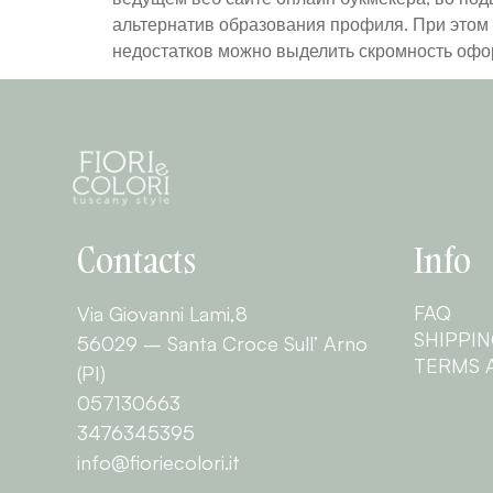
альтернатив образования профиля. При этом
недостатков можно выделить скромность офо
Contacts
Info
FAQ
Via Giovanni Lami,8
SHIPPI
56029 – Santa Croce Sull’ Arno
TERMS 
(PI)
057130663
3476345395
info@fioriecolori.it