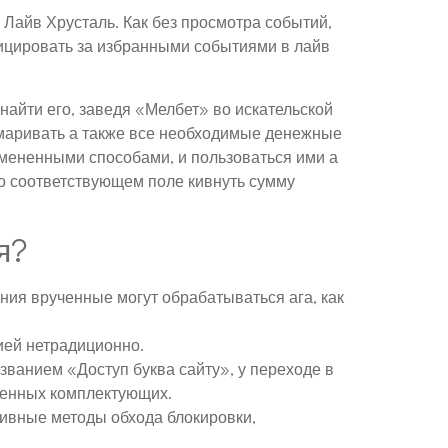
 Лайв Хрусталь. Как без просмотра событий,
ицировать за избранными событиями в лайв
найти его, заведя «Мелбет» во искательской
камаривать а также все необходимые денежные
мененными способами, и пользоваться ими а
во соответствующем поле кивнуть сумму
я?
ия врученные могут обрабатываться ага, как
ией нетрадиционно.
ванием «Доступ буква сайту», у переходе в
менных комплектующих.
ативные методы обхода блокировки,