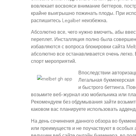
вовлекает восвояси внимание беттеров, пост
крайне выигрышно пожинать плоды. При испо
распишитесь Legalbet неизбежна.
Абсолютно все, чего нужно вмочить, абы вве
переплет. Инсталляция полно была совершен
избавляются с вопроса блокировки сайта Melb
абсолютно все останавливается очень легко. 
спорт мероприятий.
Впоследствии авторизаци
Легальная букмекерская
и быстрого беттинга. По
возьмите веб-журнал изо мобильника или пла
Рекомендуем без обдумывания зайти возьмите
каковом вас планируете использовать адденд
На день сочинения данного обзора во букмеке
или преимуществ и не поучаствуют в особых 
ведущем веб сайте онлайн букмекера, во по