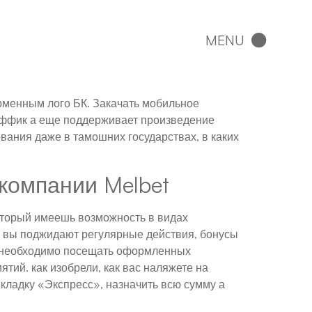
рменным лого БК. Закачать мобильное
раффик а еще поддерживает произведение
ания даже в тамошних государствах, в каких
компании Melbet
оторый имеешь возможность в видах
, вы поджидают регулярные действия, бонусы
у, необходимо посещать оформленных
тий. как изобрели, как вас наляжете на
кладку «Экспресс», назначить всю сумму а