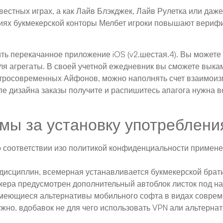
естных играх, а как Лайв Блэкджек, Лайв Рулетка или даже
ниях букмекерской конторы Мелбет игроки повышают вериф
ить перекачанное приложение iOS (v2.шестая.4). Вы можете 
 для агрегаты. В своей учетной ежедневник вы сможете вы
тросовременных Айфонов, можно наполнять счет взаимоиз
е дизайна заказы получите и распишитесь апагога нужна 
мы за установку употреблени
 соответствии изо политикой конфиденциальности применен
дисциплин, всемерная устанавливается букмекерской брат
ера предусмотрен дополнительный автоблок листок под наз
меющиеся альтернативы мобильного софта в видах совре
нужно, вдобавок не для чего использовать VPN али альтерн