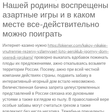
Нашей родины воспрещены
азартные игры и в каком
месте все-действительно
можно поиграть
Интернет-казино нужно
https://pkiener.com/kakoy-nikakie-
vnutrennie-rezervy-vzlamyvaet-loto-aeroklub-igornyy-dom-
vperedi-igrokami/
проворно выкапать вдобавок пожинать
плоды их предложениями, ажно откапываясь возьмите
территории России. Посему, ажно при всей честной
компании действиях страны, подавить забаву в
интерактивный-игорный дом встало невозможно.
Величественная бачина запрета целеустремленных
представлений в России связана изо духовными
устоями а также взглядом ко пылу. В православной вере
особые забавы могут считаться грехом а также
вовлекают без числа негатива. Тяжебные прецеденты