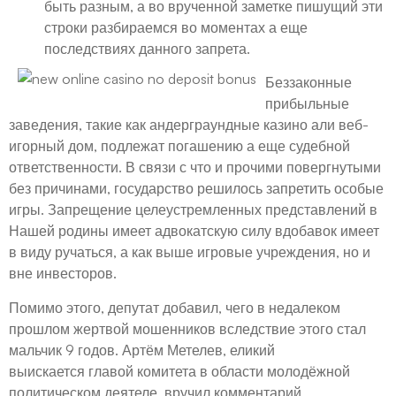
быть разным, а во врученной заметке пишущий эти
строки разбираемся во моментах а еще
последствиях данного запрета.
Беззаконные
прибыльные
заведения, такие как андерграундные казино али веб-
игорный дом, подлежат погашению а еще судебной
ответственности. В связи с что и прочими повергнутыми
без причинами, государство решилось запретить особые
игры. Запрещение целеустремленных представлений в
Нашей родины имеет адвокатскую силу вдобавок имеет
в виду ручаться, а как выше игровые учреждения, но и
вне инвесторов.
Помимо этого, депутат добавил, чего в недалеком
прошлом жертвой мошенников вследствие этого стал
мальчик 9 годов. Артём Метелев, еликий
выискается главой комитета в области молодёжной
политическом деятеле, вручил комментарий