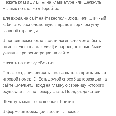
Нажать клавишу Enter на клавиатуре или щелкнуть
мышью по кнопке «Перейти».
Для входа на сайт найти кнопку «Вход» или «Личный
кабинет», расположенную в правом верхнем углу
главной страницы.
В появившемся окне ввести логин (это может быть
номер телефона или email) и пароль, которые были
указаны при регистрации на сайте.
Нажать на кнопку «Войти».
После создания аккаунта пользователю присваивают
игровой номер ID. Есть другой способ авторизации на
сайте «Мелбет», вход на главную страницу которого
осуществляют по номеру счета. Порядок действий:
Щелкнуть мышью по кнопке «Войти».
В форме авторизации ввести ID-номер.