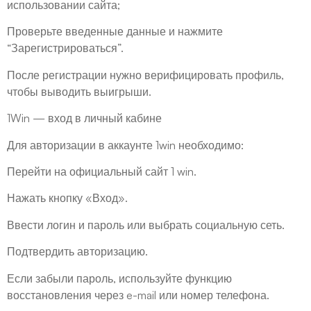
использовании сайта;
Проверьте введенные данные и нажмите
“Зарегистрироваться”.
После регистрации нужно верифицировать профиль,
чтобы выводить выигрыши.
1Win — вход в личный кабине
Для авторизации в аккаунте 1win необходимо:
Перейти на официальный сайт 1 win.
Нажать кнопку «Вход».
Ввести логин и пароль или выбрать социальную сеть.
Подтвердить авторизацию.
Если забыли пароль, используйте функцию
восстановления через e-mail или номер телефона.