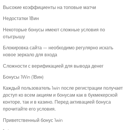
Высокие коэффициенты на топовые матчи
Недостатки 1Вин
Некоторые бонусы имеют сложные условия по
отыгрышу
Блокировка сайта – необходимо регулярно искать
новое зеркало для входа
Сложности с верификацией для вывода денег
Бонусы 1Win (1Вин)
Каждый пользователь 1win после регистрации получает
доступ ко всем акциям и бонусам как в букмекерской
конторе, так и в казино. Перед активацией бонуса
прочитайте его условия.
Приветственный бонус 1win