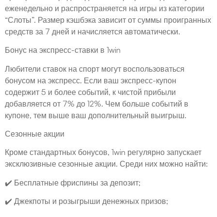
еженедельно и распространяется на игры из категории
“Слоты”. Размер кэшбэка зависит от суммы проигранных
средств за 7 дней и начисляется автоматически.
Бонус на экспресс-ставки в 1win
Любители ставок на спорт могут воспользоваться
бонусом на экспресс. Если ваш экспресс-купон
содержит 5 и более событий, к чистой прибыли
добавляется от 7% до 12%. Чем больше событий в
купоне, тем выше ваш дополнительный выигрыш.
Сезонные акции
Кроме стандартных бонусов, 1win регулярно запускает
эксклюзивные сезонные акции. Среди них можно найти:
✔️ Бесплатные фриспины за депозит;
✔️ Джекпоты и розыгрыши денежных призов;