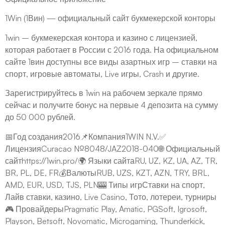
1Win (1Вин) — официальный сайт букмекерской конторы
1win – букмекерская контора и казино с лицензией,
которая работает в России с 2016 года. На официальном
сайте 1вин доступны все виды азартных игр – ставки на
спорт, игровые автоматы, Live игры, Crash и другие.
Зарегистрируйтесь в 1win на рабочем зеркале прямо
сейчас и получите бонус на первые 4 депозита на сумму
до 50 000 рублей.
📅Год создания2016📌Компания1WIN N.V.✅
ЛицензияCuracao №8048/JAZ2018-040🌐 Официальный
сайтhttps://1win.pro/🌍 Языки сайтаRU, UZ, KZ, UA, AZ, TR,
BR, PL, DE, FR💰ВалютыRUB, UZS, KZT, AZN, TRY, BRL,
AMD, EUR, USD, TJS, PLN🎰 Типы игрСтавки на спорт,
Лайв ставки, казино, Live Casino, Тото, лотереи, турниры
🎮 ПровайдерыPragmatic Play, Amatic, PGSoft, Igrosoft,
Playson, Betsoft, Novomatic, Microgaming, Thunderkick,