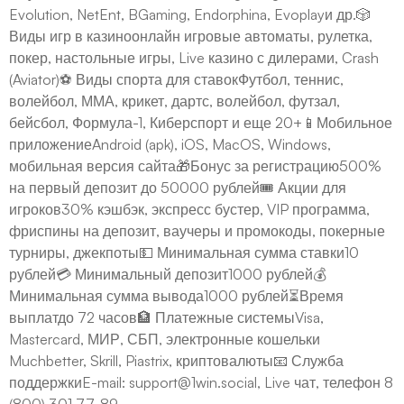
Evolution, NetEnt, BGaming, Endorphina, Evoplayи др.🎲
Виды игр в казиноонлайн игровые автоматы, рулетка,
покер, настольные игры, Live казино с дилерами, Crash
(Aviator)⚽ Виды спорта для ставокФутбол, теннис,
волейбол, ММА, крикет, дартс, волейбол, футзал,
бейсбол, Формула-1, Киберспорт и еще 20+📱Мобильное
приложениеAndroid (apk), iOS, MacOS, Windows,
мобильная версия сайта🎁Бонус за регистрацию500%
на первый депозит до 50000 рублей🎟 Акции для
игроков30% кэшбэк, экспресс бустер, VIP программа,
фриспины на депозит, ваучеры и промокоды, покерные
турниры, джекпоты💵 Минимальная сумма ставки10
рублей💳 Минимальный депозит1000 рублей💰
Минимальная сумма вывода1000 рублей⏳Время
выплатдо 72 часов🏦 Платежные системыVisa,
Mastercard, МИР, СБП, электронные кошельки
Muchbetter, Skrill, Piastrix, криптовалюты📧 Служба
поддержкиE-mail:
support@1win.social
, Live чат, телефон 8
(800) 301 77-89