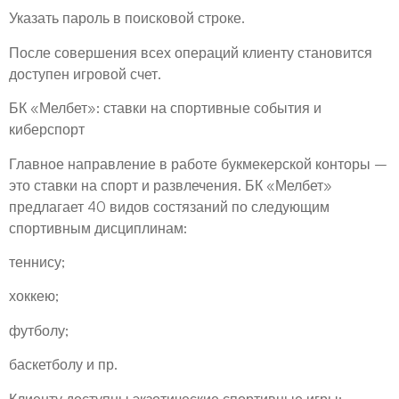
Указать пароль в поисковой строке.
После совершения всех операций клиенту становится
доступен игровой счет.
БК «Мелбет»: ставки на спортивные события и
киберспорт
Главное направление в работе букмекерской конторы –
это ставки на спорт и развлечения. БК «Мелбет»
предлагает 40 видов состязаний по следующим
спортивным дисциплинам:
теннису;
хоккею;
футболу;
баскетболу и пр.
Клиенту доступны экзотические спортивные игры: