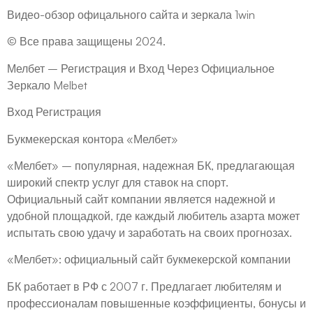
Видео-обзор офицального сайта и зеркала 1win
© Все права защищены 2024.
Мелбет – Регистрация и Вход Через Официальное
Зеркало Melbet
Вход Регистрация
Букмекерская контора «Мелбет»
«Мелбет» – популярная, надежная БК, предлагающая
широкий спектр услуг для ставок на спорт.
Официальный сайт компании является надежной и
удобной площадкой, где каждый любитель азарта может
испытать свою удачу и заработать на своих прогнозах.
«Мелбет»: официальный сайт букмекерской компании
БК работает в РФ с 2007 г. Предлагает любителям и
профессионалам повышенные коэффициенты, бонусы и