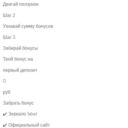
Двигай ползунок
Шаг 2
Узнавай сумму бонусов
Шаг 3
Забирай бонусы
Твой бонус на
первый депозит
0
руб
Забрать бонус
✔️ Зеркало 1xbet
✔️ Официальный сайт