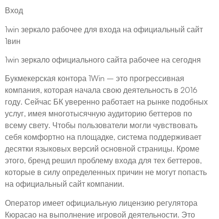
Вход
1win зеркало рабочее для входа на официальный сайт
1вин
1win зеркало официального сайта рабочее на сегодня
Букмекерская контора 1Win – это прогрессивная
компания, которая начала свою деятельность в 2016
году. Сейчас БК уверенно работает на рынке подобных
услуг, имея многотысячную аудиторию беттеров по
всему свету. Чтобы пользователи могли чувствовать
себя комфортно на площадке, система поддерживает
десятки языковых версий основной страницы. Кроме
этого, бренд решил проблему входа для тех беттеров,
которые в силу определенных причин не могут попасть
на официальный сайт компании.
Оператор имеет официальную лицензию регулятора
Кюрасао на выполнение игровой деятельности. Это