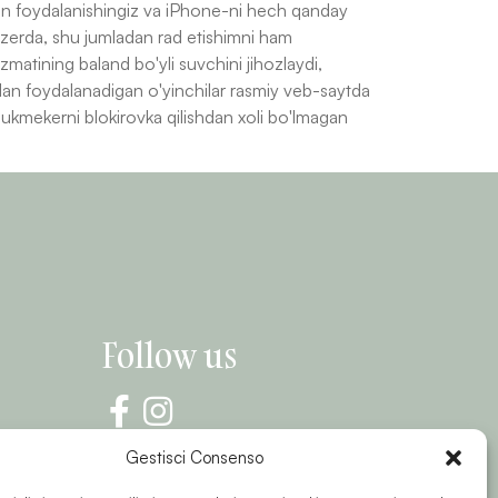
dan foydalanishingiz va iPhone-ni hech qanday
uzerda, shu jumladan rad etishimni ham
matining baland bo'yli suvchini jihozlaydi,
asidan foydalanadigan o'yinchilar rasmiy veb-saytda
 bukmekerni blokirovka qilishdan xoli bo'lmagan
Follow us
Gestisci Consenso