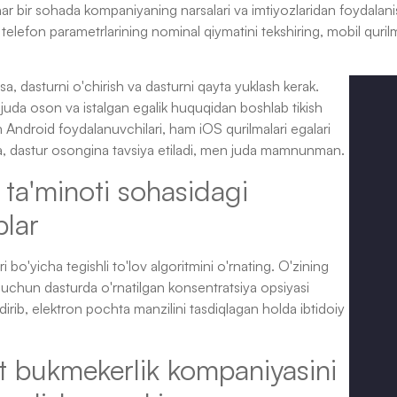
n har bir sohada kompaniyaning narsalari va imtiyozlaridan foydalan
n telefon parametrlarining nominal qiymatini tekshiring, mobil quril
a, dasturni o'chirish va dasturni qayta yuklash kerak.
a juda oson va istalgan egalik huquqidan boshlab tikish
am Android foydalanuvchilari, ham iOS qurilmalari egalari
, dastur osongina tavsiya etiladi, men juda mamnunman.
 ta'minoti sohasidagi
blar
bo'yicha tegishli to'lov algoritmini o'rnating. O'zining
 uchun dasturda o'rnatilgan konsentratsiya opsiyasi
dirib, elektron pochta manzilini tasdiqlagan holda ibtidoiy
t bukmekerlik kompaniyasini