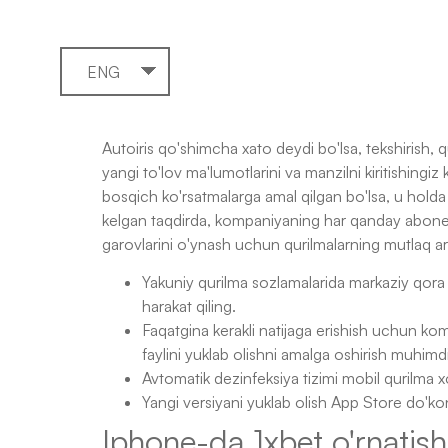
ENG
Autoiris qo'shimcha xato deydi bo'lsa, tekshirish, q
yangi to'lov ma'lumotlarini va manzilni kiritishingi
bosqich ko'rsatmalarga amal qilgan bo'lsa, u holda
kelgan taqdirda, kompaniyaning har qanday abonen
garovlarini o'ynash uchun qurilmalarning mutlaq a
Yakuniy qurilma sozlamalarida markaziy qora 
harakat qiling.
Faqatgina kerakli natijaga erishish uchun kom
faylini yuklab olishni amalga oshirish muhimdi
Avtomatik dezinfeksiya tizimi mobil qurilma x
Yangi versiyani yuklab olish App Store do'kon
Iphone-da 1xbet o'rnatish