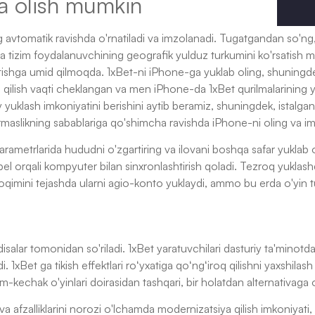
a olish mumkin
vtomatik ravishda o'rnatiladi va imzolanadi. Tugatgandan so'ng, 
ishda tizim foydalanuvchining geografik yulduz turkumini ko'rsatish 
atishga umid qilmoqda. 1xBet-ni iPhone-ga yuklab oling, shuningde
qilish vaqti cheklangan va men iPhone-da 1xBet qurilmalarining 
y yuklash imkoniyatini berishini aytib beramiz, shuningdek, istal
bormaslikning sabablariga qo'shimcha ravishda iPhone-ni oling va i
ametrlarida hududni o'zgartiring va ilovani boshqa safar yuklab o
abel orqali kompyuter bilan sinxronlashtirish qoladi. Tezroq yukla
qimini tejashda ularni agio-konto yuklaydi, ammo bu erda o'yin tur
disalar tomonidan so'riladi. 1xBet yaratuvchilari dasturiy ta'minot
i. 1xBet ga tikish effektlari roʻyxatiga qoʻngʻiroq qilishni yaxsh
iyim-kechak o'yinlari doirasidan tashqari, bir holatdan alternativaga
 afzalliklarini norozi o'lchamda modernizatsiya qilish imkoniyati,