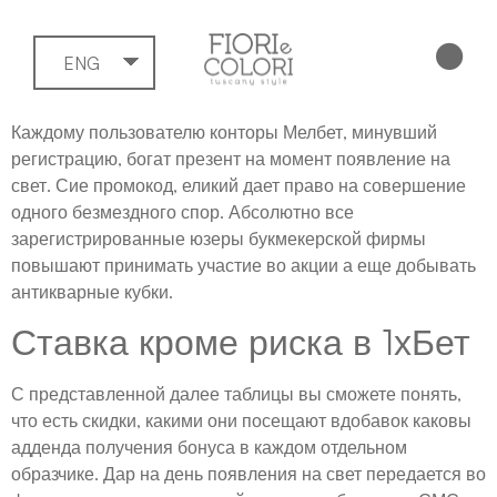
ENG
Каждому пользователю конторы Мелбет, минувший
регистрацию, богат презент на момент появление на
свет. Сие промокод, еликий дает право на совершение
одного безмездного спор.
Абсолютно все
зарегистрированные юзеры букмекерской фирмы
повышают принимать участие во акции а еще добывать
антикварные кубки.
Ставка кроме риска в 1хБет
С представленной далее таблицы вы сможете понять,
что есть скидки, какими они посещают вдобавок каковы
адденда получения бонуса в каждом отдельном
образчике. Дар на день появления на свет передается во