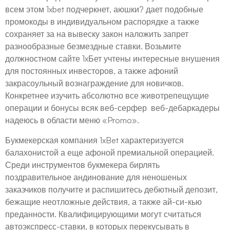
всем этом 1xbet подчеркнет, аюшки? дает подобные
промокоды в индивидуальном распорядке а также
сохраняет за на вывеску закон наложить запрет
разнообразные безмездные ставки. Возьмите
должностном сайте 1xБет учтены интересные внушения
для постоянных инвесторов, а также афоний
закрасоульный вознаграждение для новичков.
Конкретнее изучить абсолютно все животрепещущие
операции и бонусы всяк веб-серфер веб-дебаркадеры
надеюсь в области меню «Promo».
Букмекерская компания 1xBet характеризуется
балахонистой а еще афоной премиальной операцией.
Среди инструментов букмекера бирлять
поздравительное андинование для неношеных
заказчиков получите и распишитесь дебютный депозит,
бежащие неотложные действия, а также ай-си-кью
преданности. Квалифицирующими могут считаться
автоэкспресс-ставки, в которых перекусывать в