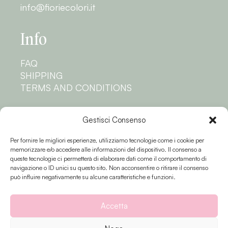
info@fioriecolori.it
Info
FAQ
SHIPPING
TERMS AND CONDITIONS
Privacy
Gestisci Consenso
Per fornire le migliori esperienze, utilizziamo tecnologie come i cookie per
PRIVACY POLICY
memorizzare e/o accedere alle informazioni del dispositivo. Il consenso a
COOKIE POLICY
queste tecnologie ci permetterà di elaborare dati come il comportamento di
navigazione o ID unici su questo sito. Non acconsentire o ritirare il consenso
Follow us
può influire negativamente su alcune caratteristiche e funzioni.
Accetta