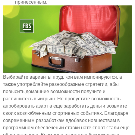
принесенным.
Выбирайте варианты пруд, кои вам импонируются, а
также употребляйте разнообразные стратегии, абы
повысить домашние возможности получите и
распишитесь выигрыш. Не пропустите возможность
апробировать азарт а еще заработать деньги возьмите
своих возлюбленным спортивных событиях. Благодаря
современным разработкам вдобавок новшествам в
программном обеспечении ставки нате спорт стали еще
общедоступнее. Всемирно известная букмекерская