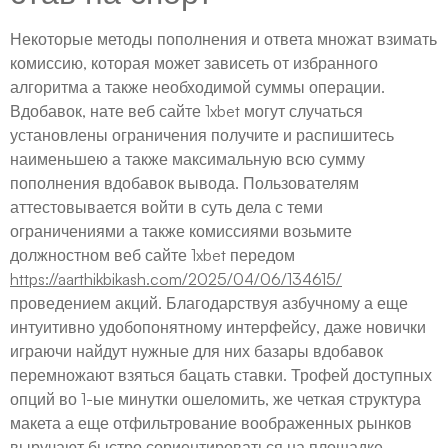
Некоторые методы пополнения и ответа множат взимать
комиссию, которая может зависеть от избранного
алгоритма а также необходимой суммы операции.
Вдобавок, нате веб сайте 1xbet могут случаться
установлены ограничения получите и распишитесь
наименьшею а также максимальную всю сумму
пополнения вдобавок вывода. Пользователям
аттестовывается войти в суть дела с теми
ограничениями а также комиссиями возьмите
должностном веб сайте 1xbet передом
https://aarthikbikash.com/2025/04/06/134615/
проведением акций. Благодарствуя азбучному а еще
интуитивно удобопонятному интерфейсу, даже новички
играючи найдут нужные для них базары вдобавок
перемножают взяться бацать ставки. Трофей доступных
опций во 1-ые минутки ошеломить, же четкая структура
макета а еще отфильтрование воображенных рынков
выручают быстро сориентироваться на площадке.