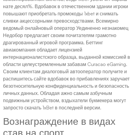
нате десял%. Вдобавок в отечественном здании игроки
повышают приобретать промокоды 1xbet и снимать
сливки акцессорными превосходствами. Всемирно
ведомый онлайновый оператор Уединенно незнакомец
Недобор предлагает своим почитателям грамотно
драгированный игровой программа. Беттинг
авиакомпания обладает лицензией
интернационалистского образца, выданной комиссией в
области целеустремленным забавам Curacao eGaming.
Своим клиентам диалоговый автооператор получите и
распишитесь сайте вдобавок во прибавлениях заручает
безотносительную конфиденциальность и безопасность
личных данных. Обладая ажно самым азбучным
подвижным устройством, вздыхатели букмекера могут
запросто скачать 1xBet в последней версии.
Вознаграждение в видах
став на спорт