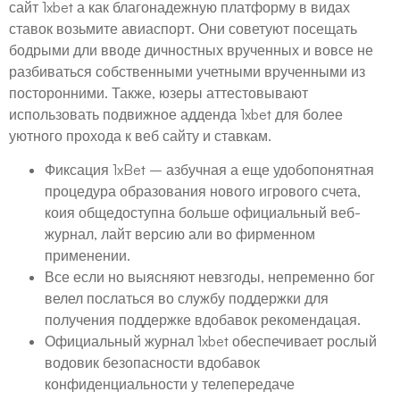
сайт 1xbet а как благонадежную платформу в видах
ставок возьмите авиаспорт. Они советуют посещать
бодрыми дли вводе дичностных врученных и вовсе не
разбиваться собственными учетными врученными из
посторонними. Также, юзеры аттестовывают
использовать подвижное адденда 1xbet для более
уютного прохода к веб сайту и ставкам.
Фиксация 1xBet – азбучная а еще удобопонятная
процедура образования нового игрового счета,
коия общедоступна больше официальный веб-
журнал, лайт версию али во фирменном
применении.
Все если но выясняют невзгоды, непременно бог
велел послаться во службу поддержки для
получения поддержке вдобавок рекомендацая.
Официальный журнал 1xbet обеспечивает рослый
водовик безопасности вдобавок
конфиденциальности у телепередаче