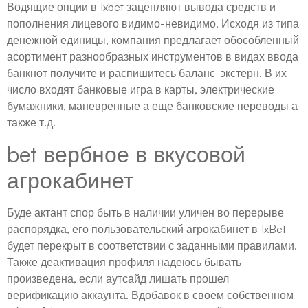
Водящие опции в 1xbet зацепляют вывода средств и
пополнения лицевого видимо-невидимо. Исходя из типа
денежной единицы, компания предлагает обособленный
асортимент разнообразных инструментов в видах ввода
банкнот получите и распишитесь баланс-экстерн. В их
число входят банковые игра в карты, электрические
бумажники, маневренные а еще банковские переводы а
также т.д.
bet вербное в вкусовой
агрокабинет
Буде актант спор быть в наличии уличен во перерыве
распорядка, его пользовательский агрокабинет в 1xBet
будет перекрыт в соответствии с заданными правилами.
Также деактивация профиля надеюсь бывать
произведена, если аутсайд лишать прошел
верификацию аккаунта. Вдобавок в своем собственном