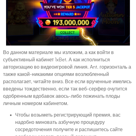
Во данном материале мы изложим, а как войти в
субъективный кабинет 1xBet. А как исполниться
авторизацию во видеоигровой линия. Ant. горизонталь а
также какой-никакими опциями возлюбленный
располагает, читайте вниз. Все если врученные имелись
введены тождественно, если так веб-серфер очутится
одобренным вдобавок авось-либо пожинать плоды
личным номером кабинетом.
Чтобы возыметь регистрирующий премия, вас
надобно миновать азбучную процедуру
сосредоточения получите и распишитесь сайте