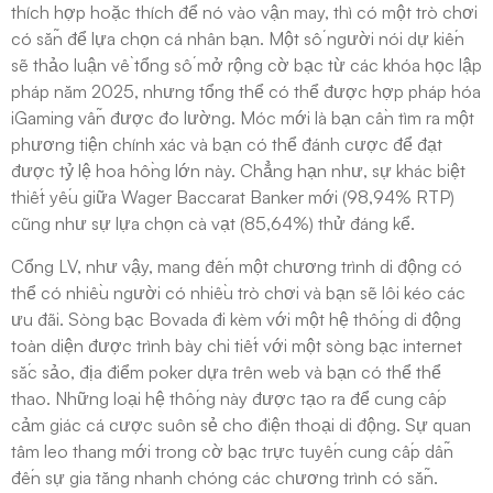
thích hợp hoặc thích để nó vào vận may, thì có một trò chơi
có sẵn để lựa chọn cá nhân bạn. Một số người nói dự kiến ​​
sẽ thảo luận về tổng số mở rộng cờ bạc từ các khóa học lập
pháp năm 2025, nhưng tổng thể có thể được hợp pháp hóa
iGaming vẫn được đo lường. Móc mới là bạn cần tìm ra một
phương tiện chính xác và bạn có thể đánh cược để đạt
được tỷ lệ hoa hồng lớn này. Chẳng hạn như, sự khác biệt
thiết yếu giữa Wager Baccarat Banker mới (98,94% RTP)
cũng như sự lựa chọn cà vạt (85,64%) thử đáng kể.
Cổng LV, như vậy, mang đến một chương trình di động có
thể có nhiều người có nhiều trò chơi và bạn sẽ lôi kéo các
ưu đãi. Sòng bạc Bovada đi kèm với một hệ thống di động
toàn diện được trình bày chi tiết với một sòng bạc internet
sắc sảo, địa điểm poker dựa trên web và bạn có thể thể
thao. Những loại hệ thống này được tạo ra để cung cấp
cảm giác cá cược suôn sẻ cho điện thoại di động. Sự quan
tâm leo thang mới trong cờ bạc trực tuyến cung cấp dẫn
đến sự gia tăng nhanh chóng các chương trình có sẵn.