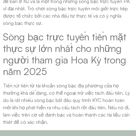
để bán ở NJ và là một trong những sòng bạc trực tuyến PA
vĩ đại nhất. Trò chơi sòng bạc trực tuyến môi giới trực tiếp
được tổ chức bởi các nhà đầu tư thực tế và có ý nghĩa
sòng bạc thực sự.
Sòng bạc trực tuyến tiền mặt
thực sự lớn nhất cho những
người tham gia Hoa Kỳ trong
năm 2025
Tiền rút tiền từ tài khoản sòng bạc địa phương của họ
thường khá dễ dàng, có thể ngoại trừ việc tách đầu tiên. Lý
do là rất nhiều sòng bạc bắt đầu quy trình KYC hoàn toàn
mới khi họ phát hiện ra nhu cầu tách rời đầu tiên. Nếu nó đi,
làm việc trên cơ sở đánh bạc và hoàn thành các tài liệu cần
thiết để có xác nhận.