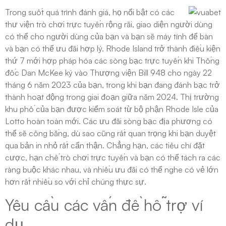
Trong suốt quá trình đánh giá, họ nổi bật có các
thư viện trò chơi trực tuyến rộng rãi, giao diện người dùng
có thể cho người dùng của bạn và bạn sẽ máy tính để bàn
và bạn có thể ưu đãi hợp lý. Rhode Island trở thành điều kiện
thứ 7 mới hợp pháp hóa các sòng bạc trực tuyến khi Thống
đốc Dan McKee ký vào Thượng viện Bill 948 cho ngày 22
tháng 6 năm 2023 của bạn, trong khi bạn đang đánh bạc trở
thành hoạt động trong giai đoạn giữa năm 2024. Thị trường
khu phố của bạn được kiểm soát từ bộ phận Rhode Isle của
Lotto hoàn toàn mới. Các ưu đãi sòng bạc địa phương có
thể sẽ công bằng, dù sao cũng rất quan trọng khi bạn duyệt
qua bản in nhỏ rất cẩn thận. Chẳng hạn, các tiêu chí đặt
cược, hạn chế trò chơi trực tuyến và bạn có thể tách ra các
ràng buộc khác nhau, và nhiều ưu đãi có thể nghe có vẻ lớn
hơn rất nhiều so với chỉ chúng thực sự.
Yêu cầu các vấn đề hỗ trợ ví
dụ