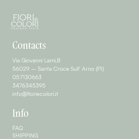
Contacts
Via Giovanni Lami,8
56029 – Santa Croce Sull’ Arno (PI)
057130663
3476345395
info@fioriecolori.it
Info
FAQ
SHIPPING