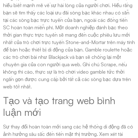
hiểu biết mạnh mẽ về sự hài lòng của người chơi. Hiểu rằng
bạn sẽ tìm thấy các loại ưu đãi sòng bạc khác nhau có sẵn
tại các sòng bạc trực tuyến của bạn, ngoài các đồng tiền
SC hoàn toàn miễn phí. Một doanh nghiệp đánh bạc theo
thời gian thực trực tuyến sẽ mang đến cuộc phiêu lưu mới
nhất của trò chơi trực tuyến Stone-and-Mortar trên máy tính
để bàn hoặc thiết bị di động của bạn. Gamble roulette hoặc
các trò chơi bài như Blackjack và bạn sẽ chống lại một
chuyên gia của con người qua web. Ghi chú Scrape, nếu
không thì cào, thực sự là trò chơi video gamble tức thời
ngắn gọn được cung cấp bởi tất cả các sòng bạc dựa trên
web tốt nhất.
Tạo và tạo trang web bình
luận mới
Sự thay đổi hoàn toàn mới sang các hệ thống di động đã có
ảnh hưởng sâu sắc đến tiền mặt thị trường. Xem xét tài