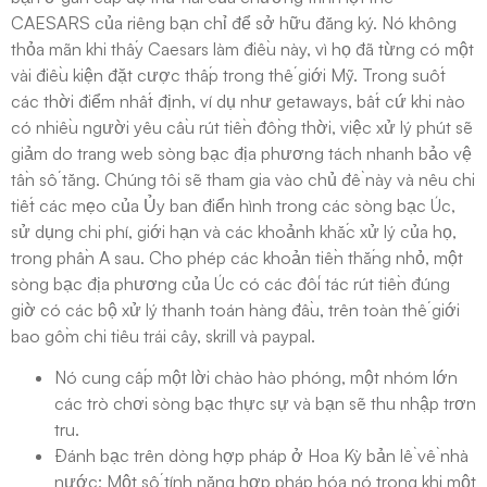
CAESARS của riêng bạn chỉ để sở hữu đăng ký. Nó không
thỏa mãn khi thấy Caesars làm điều này, vì họ đã từng có một
vài điều kiện đặt cược thấp trong thế giới Mỹ. Trong suốt
các thời điểm nhất định, ví dụ như getaways, bất cứ khi nào
có nhiều người yêu cầu rút tiền đồng thời, việc xử lý phút sẽ
giảm do trang web sòng bạc địa phương tách nhanh bảo vệ
tần số tăng. Chúng tôi sẽ tham gia vào chủ đề này và nêu chi
tiết các mẹo của Ủy ban điển hình trong các sòng bạc Úc,
sử dụng chi phí, giới hạn và các khoảnh khắc xử lý của họ,
trong phần A sau. Cho phép các khoản tiền thắng nhỏ, một
sòng bạc địa phương của Úc có các đối tác rút tiền đúng
giờ có các bộ xử lý thanh toán hàng đầu, trên toàn thế giới
bao gồm chi tiêu trái cây, skrill và paypal.
Nó cung cấp một lời chào hào phóng, một nhóm lớn
các trò chơi sòng bạc thực sự và bạn sẽ thu nhập trơn
tru.
Đánh bạc trên dòng hợp pháp ở Hoa Kỳ bản lề về nhà
nước; Một số tính năng hợp pháp hóa nó trong khi một