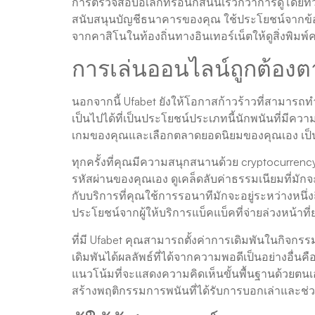
การตรวจสอบอิเล็กทรอนิกส์นั้นเร็วกว่าการดูโดยทั่ว
สนับสนุนบัญชีธนาคารของคุณ ใช้ประโยชน์จากข้อด
จากคาสิโนในท้องถิ่นทางอินเทอร์เน็ตให้ดูสิ่งพิมพ
การเล่นออนไลน์ถูกต้อ
นอกจากนี้ Ufabet ยังให้โอกาสก้าวร้าวที่สามารถ
เป็นไปได้ที่เป็นประโยชน์ประเภทนี้นักพนันที่มีค
เกมของคุณและเลือกตลาดยอดนิยมของคุณเอง เป็นสิ่
ทุกครั้งที่คุณมีความสนุกสนานด้วย cryptocurren
รหัสผ่านของคุณเอง ดูเคล็ดลับค่าธรรมเนียมที่ม
กับบริการที่คุณใช้การรอนาทีมักจะอยู่ระหว่างหนึ่ง
ประโยชน์จากผู้ให้บริการแบ็คแบ็คที่จ่ายล่วงหน้าที่ยอ
ที่มี Ufabet คุณสามารถตั้งค่าการเดิมพันในกิจ
เดิมพันได้ผลลัพธ์ที่ได้จากความพอดีเป็นอย่างอื่
แนวโน้มที่จะแสดงความคิดเห็นขั้นพื้นฐานด้วยตนเอ
สร้างพฤติกรรมการพนันที่ได้รับการบอกเล่าและช่วยเ