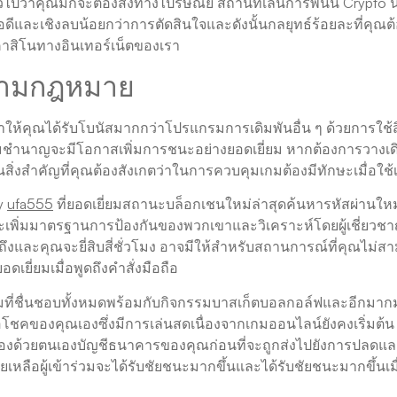
ไปว่าคุณมักจะต้องส่งทางไปรษณีย์ สถานที่เล่นการพนัน Crypto นั้นเ
ีและเชิงลบน้อยกว่าการตัดสินใจและดังนั้นกลยุทธ์ร้อยละที่คุ
์คาสิโนทางอินเทอร์เน็ตของเรา
งตามกฎหมาย
ทำให้คุณได้รับโบนัสมากกว่าโปรแกรมการเดิมพันอื่น ๆ ด้วยการใช้
วามชำนาญจะมีโอกาสเพิ่มการชนะอย่างยอดเยี่ยม หากต้องการวางเดิ
งสำคัญที่คุณต้องสังเกตว่าในการควบคุมเกมต้องมีทักษะเมื่อใช้
cy
ufa555
ที่ยอดเยี่ยมสถานะบล็อกเชนใหม่ล่าสุดค้นหารหัสผ่านใหม
ักจะเพิ่มมาตรฐานการป้องกันของพวกเขาและวิเคราะห์โดยผู้เชี่ยว
ถึงและคุณจะยี่สิบสี่ชั่วโมง อาจมีให้สำหรับสถานการณ์ที่คุณไม่สา
ดเยี่ยมเมื่อพูดถึงคำสั่งมือถือ
กรรมที่ชื่นชอบทั้งหมดพร้อมกับกิจกรรมบาสเก็ตบอลกอล์ฟและอีกม
นคือโชคของคุณเองซึ่งมีการเล่นสดเนื่องจากเกมออนไลน์ยังคงเริ่มต
งด้วยตนเองบัญชีธนาคารของคุณก่อนที่จะถูกส่งไปยังการปลดและนั่น
หลือผู้เข้าร่วมจะได้รับชัยชนะมากขึ้นและได้รับชัยชนะมากขึ้นเมื