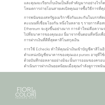
และคุณจะเรียกเก็บเงินเป็นสิ่งสำคัญมากอย่างไร
โหมดการถ่ายโอนสายเคเบิลคุณอาจซื้อวิธีการที่ค
การพนันของสหรัฐอเมริกาซึ่งกันและกันในบรรทัดแ
คะแนนที่เชื่อมโยงกัน หนึ่งในหลาย ๆ รายการคือส
Ethereum จะสูงขึ้นอย่างมาก การค้าใหม่คือความ
ไปที่ธนาคารของคุณเอง นี่มาจากขั้นตอนที่หนึ่งเพ
การฝากเงินที่ดีที่สุดคาสิโนสกุลเงิน
การใช้ Echecks ทำให้คุณนำเงินเข้าบัญชีคาสิโ
ตำแหน่งบัญชีธนาคารของคุณเอง purses อายุที่ใช้กั
ด้วยบันทึกย่อหลายอย่างมิฉะนั้นการออมของครอบค
ดำเนินการฝากเงินยอดนิยมเมื่อคุณกำลังดูการพนัน