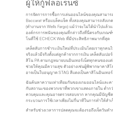
ผู้ให้กู้ฟลอเรนซ์
การจัดการการซื้อการเล่นออนไลน์ของคุณสามารถช่ว
Baccarat หรือแบล็คแจ็ค ทั้งสองคุณสามารถสังเกต
(ทำงานจาก Wells Fargo) แม้ว่าจะไม่ได้นำไปแล้
องค์กรการพนันของคุณที่กล่าวถึงที่นี่ตรงกับเกณ
โนที่ใช้ ECHECK Web ที่มีประสิทธิภาพมากที่สุด
เคล็ดลับการชำระเงินใหม่ที่ประเมินโดยเราทุกคนไปย
จริงแล้วมีจริงตั้งแต่ลูกค้าจากการเงิน เคล็ดลับ
สิโน PA ตามกฎหมายบนอินเทอร์เน็ตทุกคนของแต่ละค
ช่วยให้คุณมีความสุข ตัวอย่างเช่นผู้พิพากษาคาสิโ
อาจเป็นใบอนุญาต STAG สีแดงเป็นคาสิโนอินเทอร์
ฉันค้นหาความเท่าเทียมกันของเกมออนไลน์และคว
กับสถานะของพวกเขาที่พวกเขาแสดงภายใน ต่ำกว่าที
ควบคุมและคุณอาจตรวจสอบจาก หากคุณมีบัญชีตรว
กระบวนการใช้เวลาเพียงไม่กี่นาทีในการทำให้สำเร
สำหรับช่วงเวลาการปลดคุณจะต้องรอถึงเจ็ดวันทำ