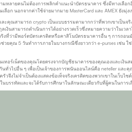
ก็ตามหลายคนไม่ต้องการพลิกคำแนะนำบัตรธนาคาร ซึ่งมีทางเลือกอ
ุณเลือก นอกจากค่าใช้จ่ายมากมาย MasterCard และ AMEX ยังมุ่งเ
ละคุณสามารถ crypto เป็นแบบธรรมดามากกว่าที่พวกเขาเป็นจริงเ
กุลเงินสามารถดำเนินการได้อย่างรวดเร็วซึ่งหมายความว่าในเวลาไม
จริงที่ว่ามีพอร์ตบัตรเครดิตหรือคาสิโนบัตรธนาคารอื่น ๆ การ
ื่อช่วยคุณ 5 วันทำการภายในบางกรณีซึ่งยาวกว่า e-purses เช่น ใ
นอินเทอร์เน็ตของคุณโดยตรงจากบัญชีธนาคารของคุณเองและเงินส
นทั่วไปอื่น ๆ เพื่อเป็นเจ้าของการพนันออนไลน์คือ neteller และค
รัวจึงไม่จำเป็นต้องแสดงข้อเท็จจริงเครดิตของพวกเขาในเว็บไซต์
ในบรรทัดและจะได้รับการศึกษาในลักษณะเดียวกับที่ผู้คนในการเลื