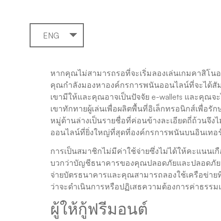
ENG
หากคุณไม่สามารถรอที่จะเริ่มลองเล่นเกมคาสิโนออ
คุณกำลังมองหาองค์กรการพนันออนไลน์ที่จะได้สัมผ
เขามีให้และคุณอาจเป็นปัจจัย e-wallets และคุณจะได้รั
เขาทักทายผู้เล่นเพื่อผลิตพื้นที่อิเล็กทรอนิกส์
หมู่ด้านล่างเป็นรายชื่อที่ค่อนข้างละเอียดถี่ถ้ว
ออนไลน์ที่ยิ่งใหญ่ที่สุดที่องค์กรการพนันบนอินเทอร์
การเป็นสมาชิกไม่มีค่าใช้จ่ายซึ่งไม่ได้ให้คะแนน
บวกว่าบัญชีธนาคารของคุณปลอดภัยและปลอดภัย นั่นคื
จ่ายบัตรธนาคารและคุณสามารถลองใช้เครือข่ายท
ว่าจะดำเนินการหรือปฏิเสธความต้องการค่าธรรมเน
ผู้ให้กู้ฟรีมอนต์