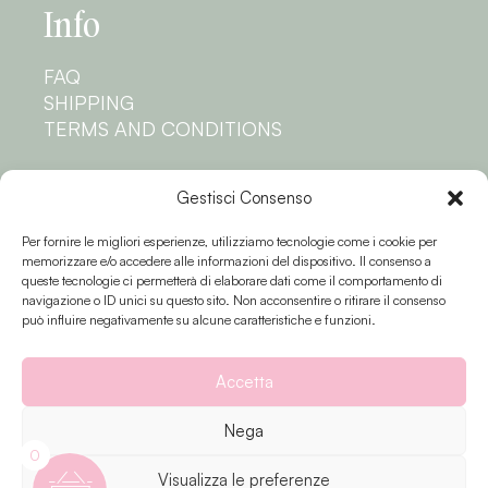
Info
FAQ
SHIPPING
TERMS AND CONDITIONS
Privacy
Gestisci Consenso
Per fornire le migliori esperienze, utilizziamo tecnologie come i cookie per
PRIVACY POLICY
memorizzare e/o accedere alle informazioni del dispositivo. Il consenso a
COOKIE POLICY
queste tecnologie ci permetterà di elaborare dati come il comportamento di
navigazione o ID unici su questo sito. Non acconsentire o ritirare il consenso
Follow us
può influire negativamente su alcune caratteristiche e funzioni.
Accetta
Nega
0
Visualizza le preferenze