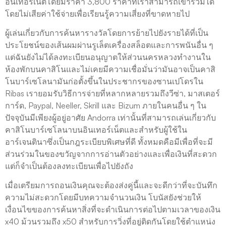
อินเทอร์เน็ตโดยมีราคา 3,800 ราคาที่เราสามารถเข้าร่วมได้
โดยไม่เสียค่าใช้จ่ายเพื่อเรียนรู้ความเสี่ยงที่ขาดหายไป
ผู้เล่นเกี่ยวกับการค้นหารางวัลโดยการย้ายไปยังรายได้ที่เป็น
ประโยชน์ของเส้นผมผ่านรูเล็ตเครื่องสล็อตและการพนันอื่น ๆ
แต่ฉันยังไม่ได้ลงทะเบียนอนุญาตให้ส่วนนครหลวงทำงานใน
ห้องพักบนคาสิโนและไม่เคยมีความเชื่อมั่นว่ามันอาจเป็นคาสิ
โนบาร์เซโลนามันก่อตั้งขึ้นในประชากรของซานเปโดรใน
Ribas เรายอมรับวิธีการจ่ายที่หลากหลายรวมถึงวีซ่า, มาสเตอร์
การ์ด, Paypal, Neeller, Skrill และ Bizum ภายในคนอื่น ๆ ใน
ปัจจุบันมีเพียงผู้อยู่อาศัย Andorra เท่านั้นที่สามารถเล่นเกี่ยวกับ
คาสิโนบาร์เซโลนาบนอินเทอร์เน็ตและสำหรับผู้ใช้ใน
อาร์เจนตินาซึ่งเป็นกฎระเบียบพิเศษที่ดี ทั้งหมดคือมีเพื่อที่จะมี
ส่วนร่วมในของขวัญจากการอ่านตัวอย่างและเพื่อเงินที่สะดวก
แต่ก็จำเป็นต้องลงทะเบียนเพื่อไปยังถัง
เมื่อเตรียมการถอนเงินคุณจะต้องส่งคู่นี้และจะดีกว่าที่จะบันทึก
ความไม่สะดวกโดยมีบทความจำนวนเงิน โบนัสยังช่วยให้
เงื่อนไขของการค้นหาสิ่งที่จะดำเนินการต่อไปตามเวลาของเงิน
x40 ม้วนรวมถึง x50 สำหรับการวิ่งที่อยู่ติดกันโดยใช้ตำแหน่ง