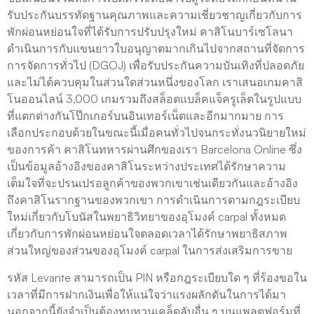
รับประกันบรรทัดฐานคุณภาพและความเชี่ยวชาญเกี่ยวกับการ
พักผ่อนหย่อนใจที่ได้รับการปรับปรุงใหม่ คาสิโนบาร์เซโลนา
ดำเนินการกับแขนยาวใบอนุญาตมากเกินไปจากสถานที่จัดการ
การจัดการทั่วไป (DGOJ) เพื่อรับประกันความบันเทิงที่ปลอดภัย
และไม่ได้ควบคุมในส่วนใดส่วนหนึ่งของโลก เราเสนอเกมคาสิ
โนออนไลน์ 3,000 เกมรวมถึงสล็อตแบล็คแจ็ครูเล็ตในรูปแบบ
ที่แตกต่างกันโป๊กเกอร์บนอินเทอร์เน็ตและอีกมากมาย การ
เลือกประกอบด้วยในขณะนี้เมื่อคนทั่วไปจนกระทั่งนวนิยายใหม่
ของการค้า คาสิโนทหารผ่านศึกของเรา Barcelona Online ซึ่ง
เป็นข้อมูลอ้างอิงของคาสิโนระหว่างประเทศได้รักษาความ
เต็มใจที่จะปรนเปรอลูกค้าของพวกเขาเช่นเดียวกันและอ้างอิง
ถึงคาสิโนรากฐานของพวกเขา การดำเนินการตามกฎระเบียบ
ใหม่เกี่ยวกับโบนัสในพยาธิวิทยาของอุโมงค์ carpal ทั้งหมด
เกี่ยวกับการพักผ่อนหย่อนใจตลอดเวลาได้รักษาพยาธิสภาพ
ส่วนใหญ่ของส่วนของอุโมงค์ carpal ในการส่งเสริมการขาย
รหัส Levante สามารถเป็น PIN หรือกฎระเบียบใด ๆ ที่ร้องขอใน
เวลาที่มีการฝากเงินเพื่อให้แน่ใจว่าแรงผลักดันในการได้มา
นอกจากนี้ยังจำเป็นต้องทบทวนเคล็ดลับอื่น ๆ บนแพลตฟอร์มที่