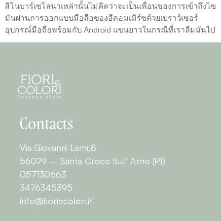
สิโนบาร์เซโลนาเหล่านั้นไม่คิดว่าจะเป็นเพื่อนของการเข้าถึงไข
มันผ่านการออกแบบมือถือของอีคอมเมิร์ซด้วยเบราว์เซอร์
อุปกรณ์มือถือพร้อมกับ Android แขนยาวในกรณีที่เราลืมมันไป
Contacts
Via Giovanni Lami,8
56029 – Santa Croce Sull’ Arno (PI)
057130663
3476345395
info@fioriecolori.it